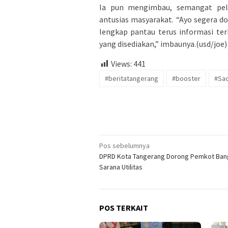
Ia pun mengimbau, semangat pelak
antusias masyarakat. “Ayo segera do
lengkap pantau terus informasi terk
yang disediakan,” imbaunya.(usd/joe)
Views:
441
#beritatangerang
#booster
#Sac
Navigasi
Pos sebelumnya
DPRD Kota Tangerang Dorong Pemkot Ban
pos
Sarana Utilitas
POS TERKAIT