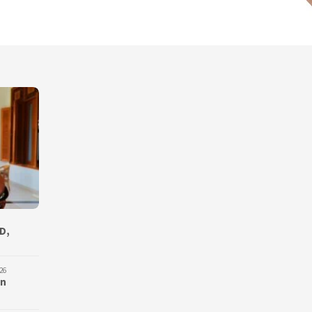
D,
26
an