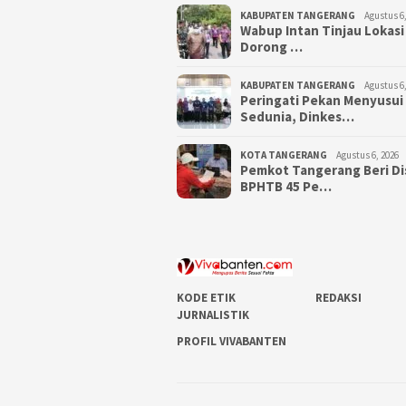
KABUPATEN TANGERANG
Agustus 6,
Wabup Intan Tinjau Lokasi
Dorong …
KABUPATEN TANGERANG
Agustus 6,
Peringati Pekan Menyusui
Sedunia, Dinkes…
KOTA TANGERANG
Agustus 6, 2026
Pemkot Tangerang Beri D
BPHTB 45 Pe…
KODE ETIK
REDAKSI
JURNALISTIK
PROFIL VIVABANTEN