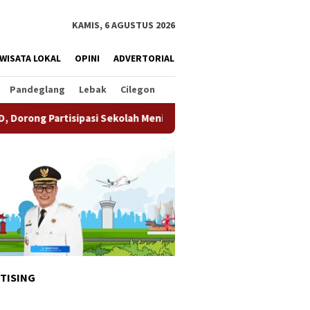
KAMIS, 6 AGUSTUS 2026
WISATA LOKAL
OPINI
ADVERTORIAL
Pandeglang
Lebak
Cilegon
tisipasi Sekolah Meningkat
Pemkot Tangsel Matangkan P
TISING