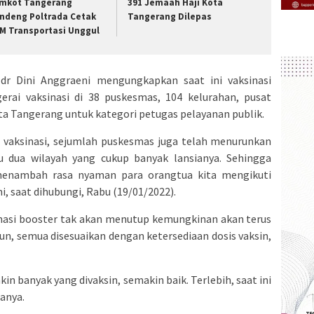
mkot Tangerang
391 Jemaah Haji Kota
ndeng Poltrada Cetak
Tangerang Dilepas
M Transportasi Unggul
 dr Dini Anggraeni mengungkapkan saat ini vaksinasi
gerai vaksinasi di 38 puskesmas, 104 kelurahan, pusat
ta Tangerang untuk kategori petugas pelayanan publik.
 vaksinasi, sejumlah puskesmas juga telah menurunkan
u dua wilayah yang cukup banyak lansianya. Sehingga
nambah rasa nyaman para orangtua kita mengikuti
ini, saat dihubungi, Rabu (19/01/2022).
inasi booster tak akan menutup kemungkinan akan terus
n, semua disesuaikan dengan ketersediaan dosis vaksin,
in banyak yang divaksin, semakin baik. Terlebih, saat ini
anya.