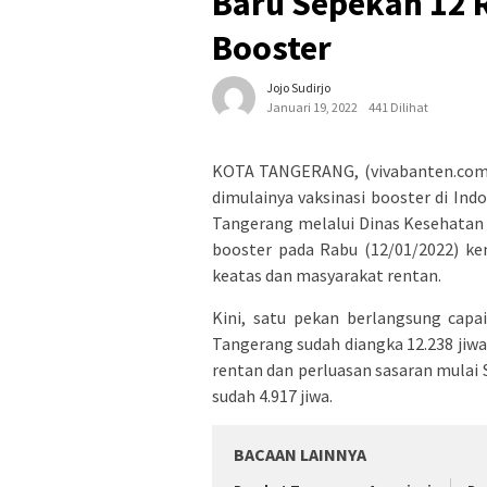
Baru Sepekan 12 R
Booster
Jojo Sudirjo
Januari 19, 2022
441 Dilihat
KOTA TANGERANG, (vivabanten.com)
dimulainya vaksinasi booster di Ind
Tangerang melalui Dinas Kesehatan 
booster pada Rabu (12/01/2022) kem
keatas dan masyarakat rentan.
Kini, satu pekan berlangsung capai
Tangerang sudah diangka 12.238 jiwa.
rentan dan perluasan sasaran mulai S
sudah 4.917 jiwa.
BACAAN LAINNYA