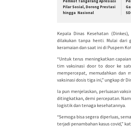
Pemkot Tangerang Apresiasi
Pe
Pilar Sosial, Dorong Prestasi
Ga
hingga Nasional
SD
Kepala Dinas Kesehatan (Dinkes),
dilakukan tanpa henti. Mulai dari 
keramaian dan saat ini di Puspem Ko
“Untuk terus meningkatkan capaian
tim vaksinasi door to door ke sat
mempercepat, memudahkan dan me
vaksinasi dosis tiga ini,” ungkap dr D
Ia pun menjelaskan, perluasan vaks
ditingkatkan, demi percepatan. Namu
logistik dan tenaga kesehatannya.
“Semoga bisa segera diperluas, semak
terjadi penambahan kasus covid,” kat