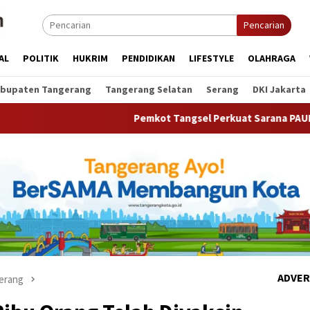
Pencarian
AL
POLITIK
HUKRIM
PENDIDIKAN
LIFESTYLE
OLAHRAGA
bupaten Tangerang
Tangerang Selatan
Serang
DKI Jakarta
Pemkot Tangsel Perkuat Sarana PAUD, Dorong Par
ADVER
erang