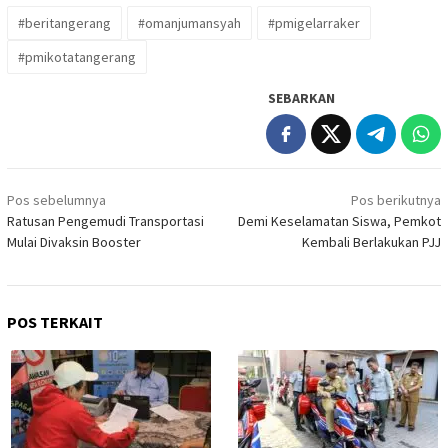
#beritangerang
#omanjumansyah
#pmigelarraker
#pmikotatangerang
SEBARKAN
Navigasi
Pos sebelumnya
Pos berikutnya
pos
Ratusan Pengemudi Transportasi
Demi Keselamatan Siswa, Pemkot
Mulai Divaksin Booster
Kembali Berlakukan PJJ
POS TERKAIT