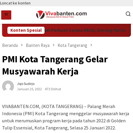
Loncat ke konten
Pemkot Tangsel Perkuat Sarana PAUD, Dorong Partisipasi S
Konten Spesial
Beranda
Banten Raya
Kota Tangerang
PMI Kota Tangerang Gelar
Musyawarah Kerja
Jojo Sudirjo
Januari 25, 2022
473 Dilihat
VIVABANTEN.COM, (KOTA TANGERANG) – Palang Merah
Indonesia (PMI) Kota Tangerang menggelar musyawarah kerja
untuk merumuskan program kerja pada tahun 2022 di Golden
Tulip Essensial, Kota Tangerang, Selasa 25 Januari 2022.