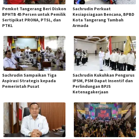
Pemkot Tangerang Beri Diskon
Sachrudin Perkuat
BPHTB 45 Persen untuk Pemilik
Kesiapsiagaan Bencana, BPBD
Sertipikat PRONA, PTSL, dan
Kota Tangerang Tambah
PTKL
Armada
Sachrudin Sampaikan Tiga
Sachrudin Kukuhkan Pengurus
Aspirasi Strategis kepada
IPSM, PSM Dapat Insentif dan
Pemerintah Pusat
Perlindungan BPJS
Ketenagakerjaan