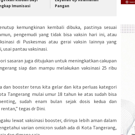
ngkap Imunisasi
Pangan
enutup kemungkinan kembali dibuka, pastinya sesuai
mun, pengemudi yang tidak bisa vaksin hari ini, atau
ksinasi di Puskesmas atau gerai vaksin lainnya yang
, usai pantau vaksinasi.
gori sasaran juga ditujukan untuk meningkatkan cakupan
Tangerang siap dan mampu melakukan vaksinasi 25 ribu
ua dan booster terus kita gelar dan kita perluas kategori
Kota Tangerang mulai umur 18 tahun ke atas sudah bisa
rpenting, sudah enam bulan sejak dosis kedua dan
rentan,” tegas dr Dini.
aku lewat vaksinasi booster, dirinya lebih aman dalam
engetahui varian omicron sudah ada di Kota Tangerang,
aja dan dimana saja.