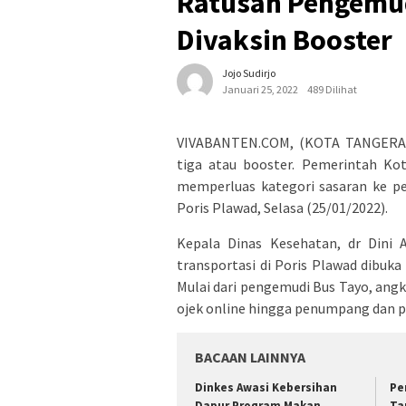
Ratusan Pengemud
Divaksin Booster
Jojo Sudirjo
Januari 25, 2022
489 Dilihat
VIVABANTEN.COM, (KOTA TANGERANG
tiga atau booster. Pemerintah Ko
memperluas kategori sasaran ke pe
Poris Plawad, Selasa (25/01/2022).
Kepala Dinas Kesehatan, dr Dini 
transportasi di Poris Plawad dibuka
Mulai dari pengemudi Bus Tayo, angk
ojek online hingga penumpang dan p
BACAAN LAINNYA
Dinkes Awasi Kebersihan
Pe
Dapur Program Makan
Ta