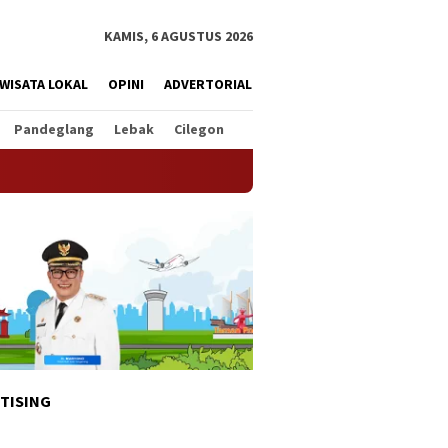
KAMIS, 6 AGUSTUS 2026
WISATA LOKAL
OPINI
ADVERTORIAL
Pandeglang
Lebak
Cilegon
Pemkot Tangsel Perkuat Sarana PA
TISING