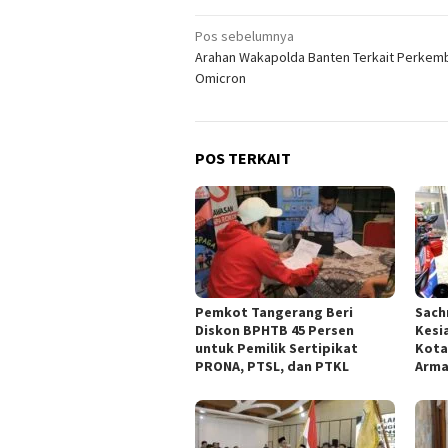
Navigasi
Pos sebelumnya
Arahan Wakapolda Banten Terkait Perke
pos
Omicron
POS TERKAIT
Pemkot Tangerang Beri
Sach
Diskon BPHTB 45 Persen
Kesi
untuk Pemilik Sertipikat
Kota
PRONA, PTSL, dan PTKL
Arm