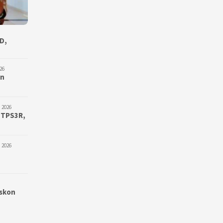
D,
26
an
 2026
 TPS3R,
 2026
iskon