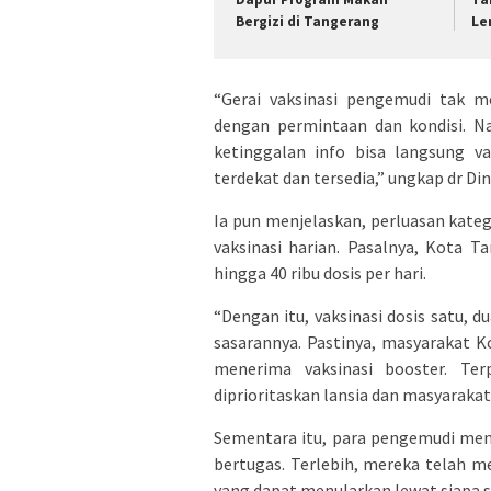
Bergizi di Tangerang
Le
“Gerai vaksinasi pengemudi tak m
dengan permintaan dan kondisi. Na
ketinggalan info bisa langsung va
terdekat dan tersedia,” ungkap dr Dini
Ia pun menjelaskan, perluasan kate
vaksinasi harian. Pasalnya, Kota 
hingga 40 ribu dosis per hari.
“Dengan itu, vaksinasi dosis satu, d
sasarannya. Pastinya, masyarakat 
menerima vaksinasi booster. Te
diprioritaskan lansia dan masyarakat 
Sementara itu, para pengemudi meng
bertugas. Terlebih, mereka telah m
yang dapat menularkan lewat siapa s