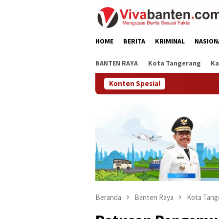
Loncat
ke
konten
HOME
BERITA
KRIMINAL
NASION
BANTEN RAYA
Kota Tangerang
Ka
Konten Spesial
Beranda
Banten Raya
Kota Tang