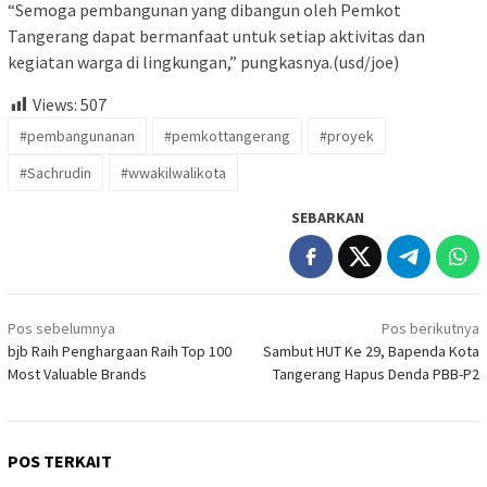
“Semoga pembangunan yang dibangun oleh Pemkot
Tangerang dapat bermanfaat untuk setiap aktivitas dan
kegiatan warga di lingkungan,” pungkasnya.(usd/joe)
Views:
507
#pembangunanan
#pemkottangerang
#proyek
#Sachrudin
#wwakilwalikota
SEBARKAN
Navigasi
Pos sebelumnya
Pos berikutnya
pos
bjb Raih Penghargaan Raih Top 100
Sambut HUT Ke 29, Bapenda Kota
Most Valuable Brands
Tangerang Hapus Denda PBB-P2
POS TERKAIT