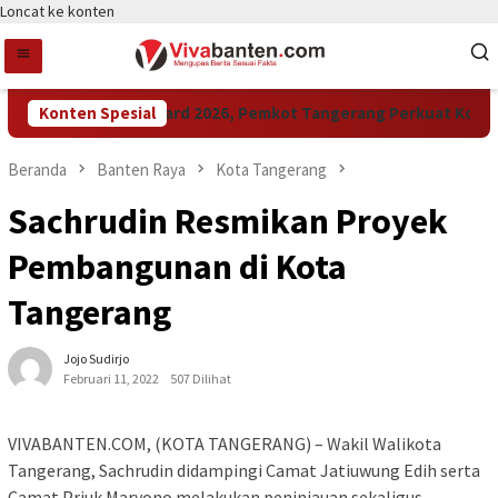
Loncat ke konten
Konten Spesial
Raih LPM Award 2026, Pemkot Tangerang Perkuat Kolabor
Beranda
Banten Raya
Kota Tangerang
Sachrudin Resmikan Proyek
Pembangunan di Kota
Tangerang
Jojo Sudirjo
Februari 11, 2022
507 Dilihat
VIVABANTEN.COM, (KOTA TANGERANG) – Wakil Walikota
Tangerang, Sachrudin didampingi Camat Jatiuwung Edih serta
Camat Priuk Maryono melakukan peninjauan sekaligus