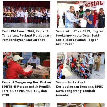
Raih LPM Award 2026, Pemkot
Semarak HUT ke-81 RI, Imigrasi
Tangerang Perkuat Kolaborasi
Soekarno-Hatta Gelar Bakti
Pemberdayaan Masyarakat
Sosial dan Layanan Paspor
Akhir Pekan
Pemkot Tangerang Beri Diskon
Sachrudin Perkuat
BPHTB 45 Persen untuk Pemilik
Kesiapsiagaan Bencana, BPBD
Sertipikat PRONA, PTSL, dan
Kota Tangerang Tambah
PTKL
Armada