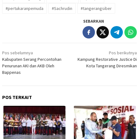
#pertukaranpemuda
#Sachrudin
#tangerangsiber
SEBARKAN
Navigasi
Pos sebelumnya
Pos berikutnya
pos
Kabupaten Serang Percontohan
Kampung Restorative Justice Di
Penurunan AKI dan AKB Oleh
Kota Tangerang Diresmikan
Bappenas
POS TERKAIT