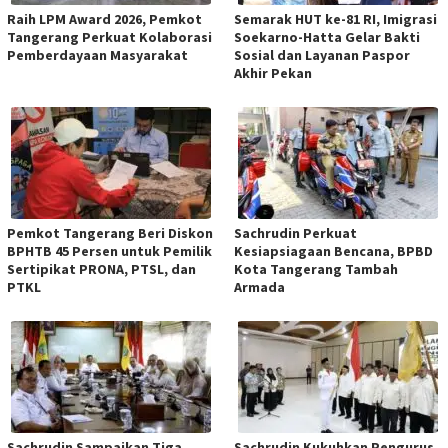
Raih LPM Award 2026, Pemkot
Semarak HUT ke-81 RI, Imigrasi
Tangerang Perkuat Kolaborasi
Soekarno-Hatta Gelar Bakti
Pemberdayaan Masyarakat
Sosial dan Layanan Paspor
Akhir Pekan
Pemkot Tangerang Beri Diskon
Sachrudin Perkuat
BPHTB 45 Persen untuk Pemilik
Kesiapsiagaan Bencana, BPBD
Sertipikat PRONA, PTSL, dan
Kota Tangerang Tambah
PTKL
Armada
Sachrudin Sampaikan Tiga
Sachrudin Kukuhkan Pengurus