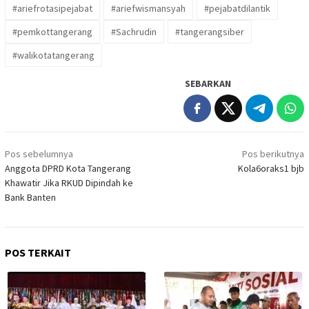
#ariefrotasipejabat
#ariefwismansyah
#pejabatdilantik
#pemkottangerang
#Sachrudin
#tangerangsiber
#walikotatangerang
SEBARKAN
Navigasi
Pos sebelumnya
Pos berikutnya
pos
Anggota DPRD Kota Tangerang
Kola6oraks1 bjb
Khawatir Jika RKUD Dipindah ke
Bank Banten
POS TERKAIT