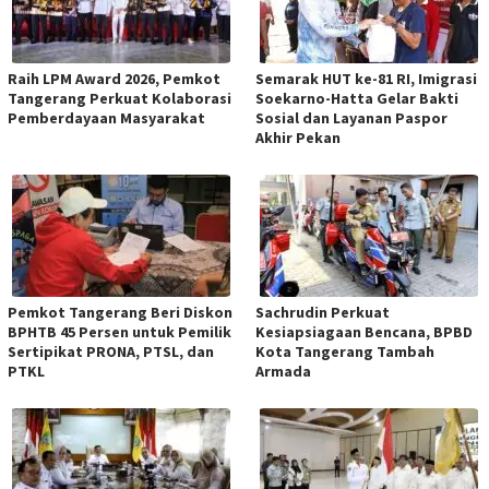
Raih LPM Award 2026, Pemkot
Semarak HUT ke-81 RI, Imigrasi
Tangerang Perkuat Kolaborasi
Soekarno-Hatta Gelar Bakti
Pemberdayaan Masyarakat
Sosial dan Layanan Paspor
Akhir Pekan
Pemkot Tangerang Beri Diskon
Sachrudin Perkuat
BPHTB 45 Persen untuk Pemilik
Kesiapsiagaan Bencana, BPBD
Sertipikat PRONA, PTSL, dan
Kota Tangerang Tambah
PTKL
Armada