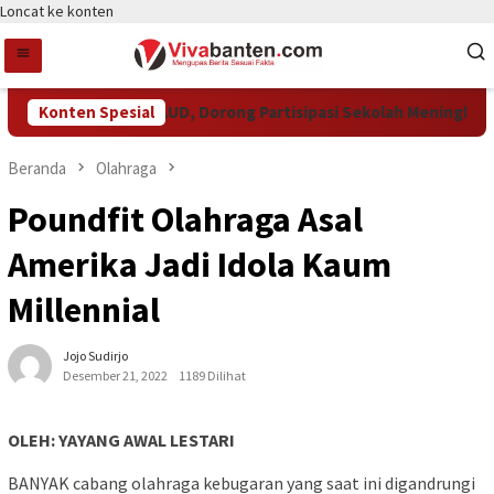
Loncat ke konten
rkuat Sarana PAUD, Dorong Partisipasi Sekolah Meningkat
Konten Spesial
Beranda
Olahraga
Poundfit Olahraga Asal
Amerika Jadi Idola Kaum
Millennial
Jojo Sudirjo
Desember 21, 2022
1189 Dilihat
OLEH: YAYANG AWAL LESTARI
BANYAK cabang olahraga kebugaran yang saat ini digandrungi