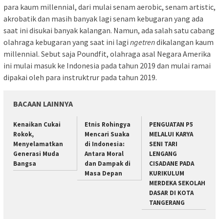
para kaum millennial, dari mulai senam aerobic, senam artistic,
akrobatik dan masih banyak lagi senam kebugaran yang ada
saat ini disukai banyak kalangan. Namun, ada salah satu cabang
olahraga kebugaran yang saat ini lagi
ngetren
dikalangan kaum
millennial. Sebut saja Poundfit, olahraga asal Negara Amerika
ini mulai masuk ke Indonesia pada tahun 2019 dan mulai ramai
dipakai oleh para instruktrur pada tahun 2019.
BACAAN LAINNYA
Kenaikan Cukai
Etnis Rohingya
PENGUATAN P5
Rokok,
Mencari Suaka
MELALUI KARYA
Menyelamatkan
di Indonesia:
SENI TARI
Generasi Muda
Antara Moral
LENGANG
Bangsa
dan Dampak di
CISADANE PADA
Masa Depan
KURIKULUM
MERDEKA SEKOLAH
DASAR DI KOTA
TANGERANG