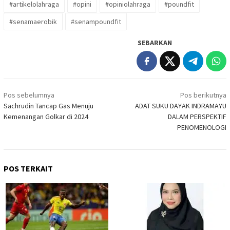
#artikelolahraga
#opini
#opiniolahraga
#poundfit
#senamaerobik
#senampoundfit
SEBARKAN
Navigasi
Pos sebelumnya
Pos berikutnya
pos
Sachrudin Tancap Gas Menuju
ADAT SUKU DAYAK INDRAMAYU
Kemenangan Golkar di 2024
DALAM PERSPEKTIF
PENOMENOLOGI
POS TERKAIT