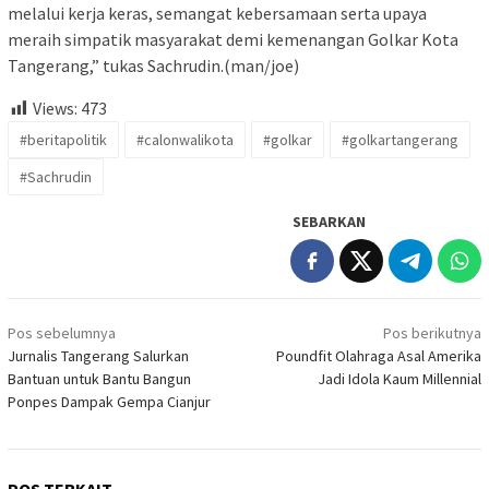
melalui kerja keras, semangat kebersamaan serta upaya
meraih simpatik masyarakat demi kemenangan Golkar Kota
Tangerang,” tukas Sachrudin.(man/joe)
Views:
473
#beritapolitik
#calonwalikota
#golkar
#golkartangerang
#Sachrudin
SEBARKAN
Navigasi
Pos sebelumnya
Pos berikutnya
pos
Jurnalis Tangerang Salurkan
Poundfit Olahraga Asal Amerika
Bantuan untuk Bantu Bangun
Jadi Idola Kaum Millennial
Ponpes Dampak Gempa Cianjur
POS TERKAIT