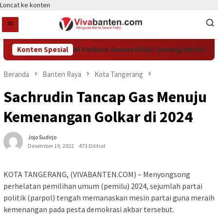
Loncat ke konten
Pemkot Tangsel Perkuat Sarana PAUD, Dorong Partisipasi Se
Konten Spesial
Beranda
Banten Raya
Kota Tangerang
Sachrudin Tancap Gas Menuju
Kemenangan Golkar di 2024
Jojo Sudirjo
Desember 19, 2022
473 Dilihat
KOTA TANGERANG, (VIVABANTEN.COM) – Menyongsong
perhelatan pemilihan umum (pemilu) 2024, sejumlah partai
politik (parpol) tengah memanaskan mesin partai guna meraih
kemenangan pada pesta demokrasi akbar tersebut.