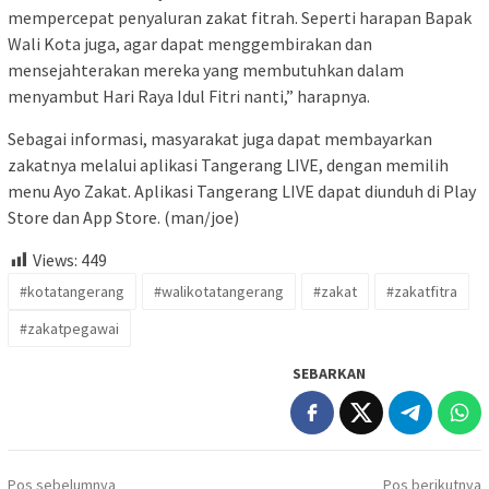
mempercepat penyaluran zakat fitrah. Seperti harapan Bapak
Wali Kota juga, agar dapat menggembirakan dan
mensejahterakan mereka yang membutuhkan dalam
menyambut Hari Raya Idul Fitri nanti,” harapnya.
Sebagai informasi, masyarakat juga dapat membayarkan
zakatnya melalui aplikasi Tangerang LIVE, dengan memilih
menu Ayo Zakat. Aplikasi Tangerang LIVE dapat diunduh di Play
Store dan App Store. (man/joe)
Views:
449
#kotatangerang
#walikotatangerang
#zakat
#zakatfitra
#zakatpegawai
SEBARKAN
Navigasi
Pos sebelumnya
Pos berikutnya