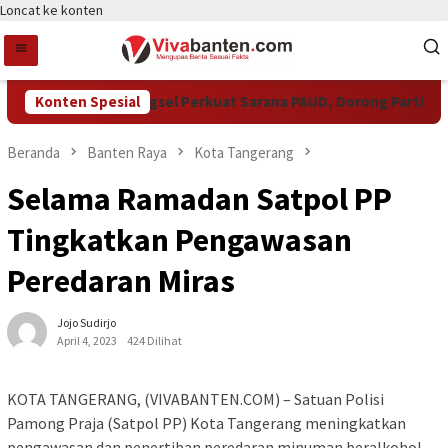
Loncat ke konten
Konten Spesial
Pemkot Tangsel Perkuat Sarana PAUD, Dorong Partisipasi
Beranda
Banten Raya
Kota Tangerang
Selama Ramadan Satpol PP
Tingkatkan Pengawasan
Peredaran Miras
Jojo Sudirjo
April 4, 2023
424 Dilihat
KOTA TANGERANG, (VIVABANTEN.COM) – Satuan Polisi
Pamong Praja (Satpol PP) Kota Tangerang meningkatkan
pengawasan dan penertiban peredaran minuman beralkohol,