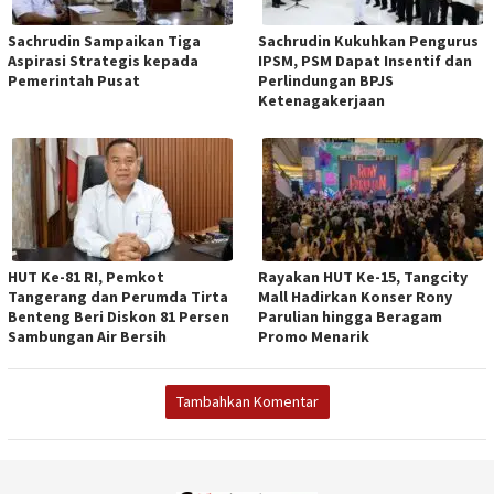
Sachrudin Sampaikan Tiga
Sachrudin Kukuhkan Pengurus
Aspirasi Strategis kepada
IPSM, PSM Dapat Insentif dan
Pemerintah Pusat
Perlindungan BPJS
Ketenagakerjaan
HUT Ke-81 RI, Pemkot
Rayakan HUT Ke-15, Tangcity
Tangerang dan Perumda Tirta
Mall Hadirkan Konser Rony
Benteng Beri Diskon 81 Persen
Parulian hingga Beragam
Sambungan Air Bersih
Promo Menarik
Tambahkan Komentar