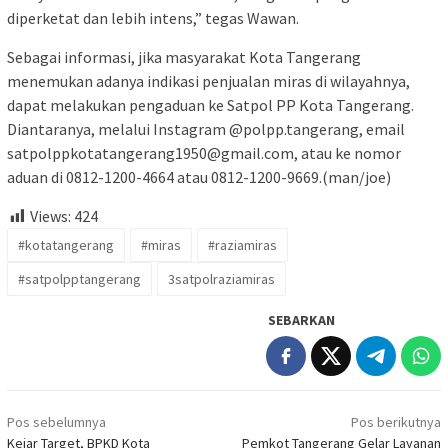
diperketat dan lebih intens,” tegas Wawan.
Sebagai informasi, jika masyarakat Kota Tangerang
menemukan adanya indikasi penjualan miras di wilayahnya,
dapat melakukan pengaduan ke Satpol PP Kota Tangerang.
Diantaranya, melalui Instagram @polpp.tangerang, email
satpolppkotatangerang1950@gmail.com, atau ke nomor
aduan di 0812-1200-4664 atau 0812-1200-9669.(man/joe)
Views:
424
#kotatangerang
#miras
#raziamiras
#satpolpptangerang
3satpolraziamiras
SEBARKAN
Navigasi
Pos sebelumnya
Pos berikutnya
pos
Kejar Target, BPKD Kota
Pemkot Tangerang Gelar Layanan