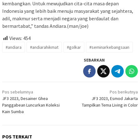
kembangkan. Untuk mewujudkan cita-cita masa depan
Indonesia yang lebih baik menuju masyarakat yang sejahtera,
adil, makmur serta menjadi negara yang berdaulat dan
bermartabat,” tandas Andiara.(man/joe)
Views:
454
#andiara
#andiarahikmat
#golkar
#seminarkebangsaan
SEBARKAN
Navigasi
Pos sebelumnya
Pos berikutnya
pos
JF3 2023, Desainer Ghea
JF3 2023, Esmod Jakarta
Panggabean Luncurkan Koleksi
Tampilkan Tema Living in Color
Kain Sumba
POS TERKAIT