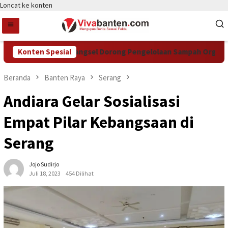
Loncat ke konten
Konten Spesial
DCKTR Tangsel Dorong Pengelolaan Sampah Organik Lew
Beranda
Banten Raya
Serang
Andiara Gelar Sosialisasi
Empat Pilar Kebangsaan di
Serang
Jojo Sudirjo
Juli 18, 2023
454 Dilihat