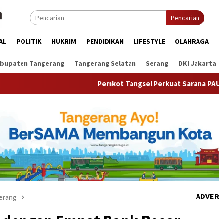
Pencarian
AL
POLITIK
HUKRIM
PENDIDIKAN
LIFESTYLE
OLAHRAGA
bupaten Tangerang
Tangerang Selatan
Serang
DKI Jakarta
Pemkot Tangsel Perkuat Sarana PAUD, Dorong Partisip
ADVER
erang