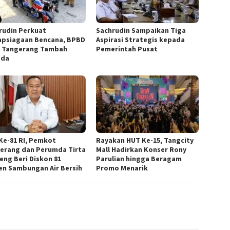
rudin Perkuat
Sachrudin Sampaikan Tiga
apsiagaan Bencana, BPBD
Aspirasi Strategis kepada
 Tangerang Tambah
Pemerintah Pusat
ada
Ke-81 RI, Pemkot
Rayakan HUT Ke-15, Tangcity
erang dan Perumda Tirta
Mall Hadirkan Konser Rony
eng Beri Diskon 81
Parulian hingga Beragam
en Sambungan Air Bersih
Promo Menarik