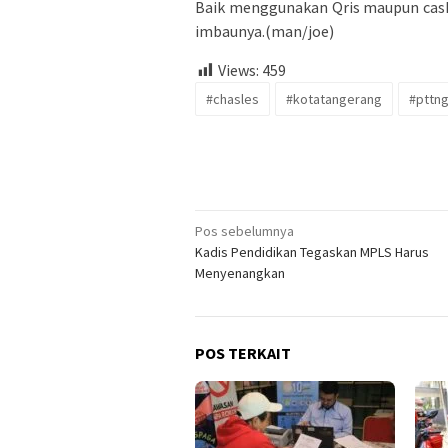
Baik menggunakan Qris maupun cashl
imbaunya.(man/joe)
Views:
459
#chasles
#kotatangerang
#pttn
Navigasi
Pos sebelumnya
Kadis Pendidikan Tegaskan MPLS Harus
pos
Menyenangkan
POS TERKAIT