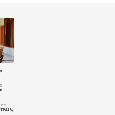
D,
26
an
 2026
 TPS3R,