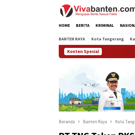
Loncat
ke
konten
HOME
BERITA
KRIMINAL
NASION
BANTEN RAYA
Kota Tangerang
Ka
Konten Spesial
Beranda
Banten Raya
Kota Tang