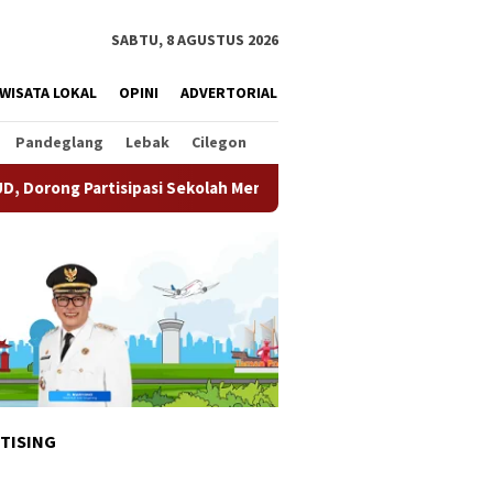
SABTU, 8 AGUSTUS 2026
WISATA LOKAL
OPINI
ADVERTORIAL
Pandeglang
Lebak
Cilegon
asi Sekolah Meningkat
Pemkot Tangsel Matangkan Persia
TISING