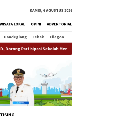
KAMIS, 6 AGUSTUS 2026
WISATA LOKAL
OPINI
ADVERTORIAL
Pandeglang
Lebak
Cilegon
asi Sekolah Meningkat
Pemkot Tangsel Matangkan Persia
TISING