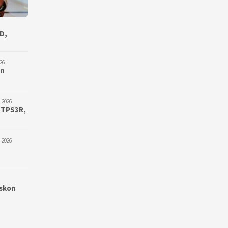
D,
26
an
 2026
 TPS3R,
 2026
iskon