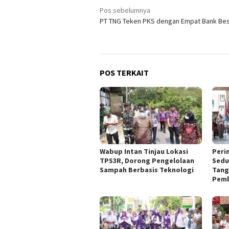
Navigasi
Pos sebelumnya
PT TNG Teken PKS dengan Empat Bank Be
pos
POS TERKAIT
Wabup Intan Tinjau Lokasi
Peri
TPS3R, Dorong Pengelolaan
Sedu
Sampah Berbasis Teknologi
Tang
Pemb