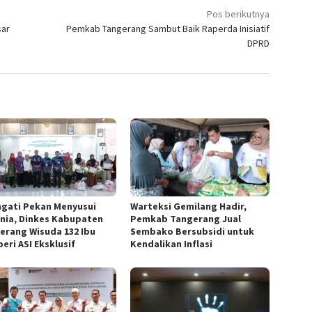
Pos berikutnya
sar
Pemkab Tangerang Sambut Baik Raperda Inisiatif
DPRD
ngati Pekan Menyusui
Warteksi Gemilang Hadir,
nia, Dinkes Kabupaten
Pemkab Tangerang Jual
erang Wisuda 132 Ibu
Sembako Bersubsidi untuk
eri ASI Eksklusif
Kendalikan Inflasi