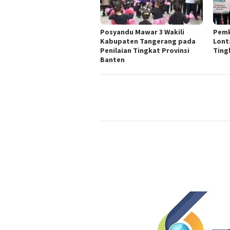
Posyandu Mawar 3 Wakili
Pemk
Kabupaten Tangerang pada
Lont
Penilaian Tingkat Provinsi
Ting
Banten