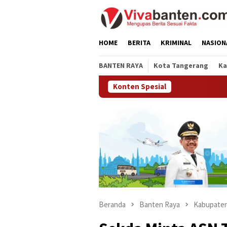
Loncat
ke
konten
HOME
BERITA
KRIMINAL
NASION
BANTEN RAYA
Kota Tangerang
Ka
Konten Spesial
Beranda
Banten Raya
Kabupaten