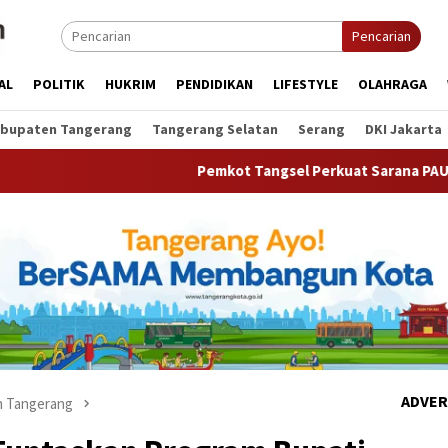
Pencarian
AL
POLITIK
HUKRIM
PENDIDIKAN
LIFESTYLE
OLAHRAGA
bupaten Tangerang
Tangerang Selatan
Serang
DKI Jakarta
Pemkot Tangsel Perkuat Sarana PAUD, Dorong Partisip
ADVER
 Tangerang