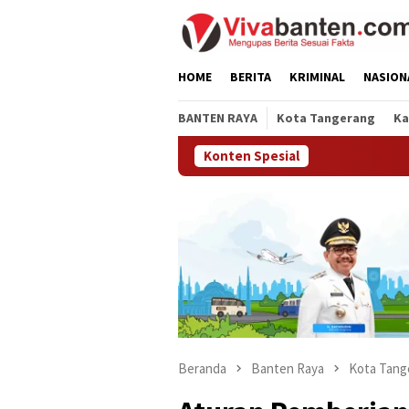
Loncat
ke
konten
HOME
BERITA
KRIMINAL
NASION
BANTEN RAYA
Kota Tangerang
Ka
Konten Spesial
Beranda
Banten Raya
Kota Tang