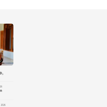
D,
26
an
 2026