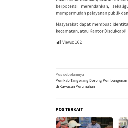
berpotensi merendahkan, sekali
mempermudah pelayanan publik dan 
Masyarakat dapat membuat identitas
kecamatan, atau Kantor Disdukcapil
Views:
162
Navigasi
Pos sebelumnya
Pemkab Tangerang Dorong Pembangunan 
pos
di Kawasan Perumahan
POS TERKAIT