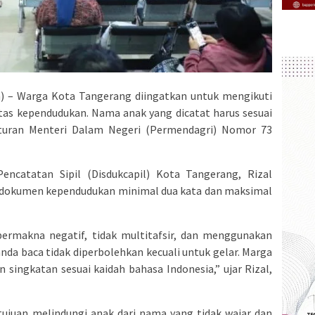
– Warga Kota Tangerang diingatkan untuk mengikuti
tas kependudukan. Nama anak yang dicatat harus sesuai
turan Menteri Dalam Negeri (Permendagri) Nomor 73
ncatatan Sipil (Disdukcapil) Kota Tangerang, Rizal
 dokumen kependudukan minimal dua kata dan maksimal
ermakna negatif, tidak multitafsir, dan menggunakan
anda baca tidak diperbolehkan kecuali untuk gelar. Marga
singkatan sesuai kaidah bahasa Indonesia,” ujar Rizal,
tujuan melindungi anak dari nama yang tidak wajar dan