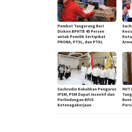
Pemkot Tangerang Beri
Sach
Diskon BPHTB 45 Persen
Kesi
untuk Pemilik Sertipikat
Kota
PRONA, PTSL, dan PTKL
Arm
Sachrudin Kukuhkan Pengurus
HUT 
IPSM, PSM Dapat Insentif dan
Tang
Perlindungan BPJS
Bent
Ketenagakerjaan
Pers