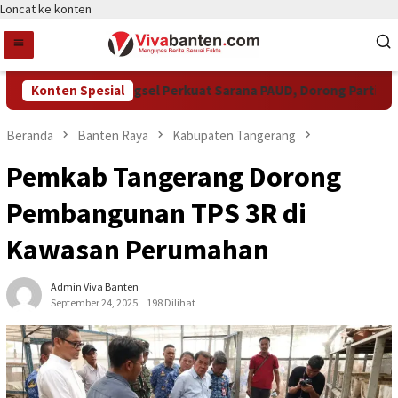
Loncat ke konten
Konten Spesial
Pemkot Tangsel Perkuat Sarana PAUD, Dorong Partisipasi 
Beranda
Banten Raya
Kabupaten Tangerang
Pemkab Tangerang Dorong
Pembangunan TPS 3R di
Kawasan Perumahan
Admin Viva Banten
September 24, 2025
198 Dilihat