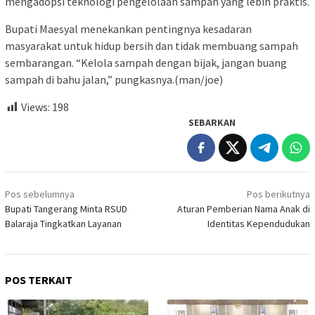
mengadopsi teknologi pengelolaan sampah yang lebih praktis.
Bupati Maesyal menekankan pentingnya kesadaran
masyarakat untuk hidup bersih dan tidak membuang sampah
sembarangan. “Kelola sampah dengan bijak, jangan buang
sampah di bahu jalan,” pungkasnya.(man/joe)
Views:
198
SEBARKAN
Navigasi
Pos sebelumnya
Pos berikutnya
pos
Bupati Tangerang Minta RSUD
Aturan Pemberian Nama Anak di
Balaraja Tingkatkan Layanan
Identitas Kependudukan
POS TERKAIT