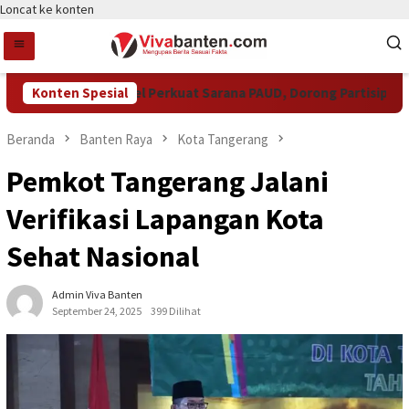
Loncat ke konten
Pemkot Tangsel Perkuat Sarana PAUD, Dorong Partisipasi Sek
Konten Spesial
Beranda
Banten Raya
Kota Tangerang
Pemkot Tangerang Jalani
Verifikasi Lapangan Kota
Sehat Nasional
Admin Viva Banten
September 24, 2025
399 Dilihat