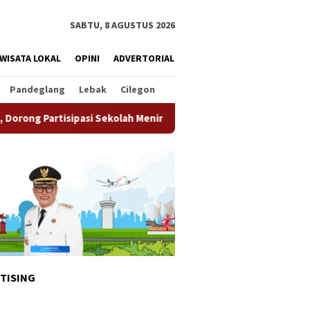
SABTU, 8 AGUSTUS 2026
WISATA LOKAL
OPINI
ADVERTORIAL
Pandeglang
Lebak
Cilegon
si Sekolah Meningkat
Pemkot Tangsel Matangkan Persia
TISING