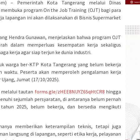
om) – Pemerintah Kota Tangerang melalui Dinas
i membuka program On the Job Training (OJT) bagi para
rja lapangan ini akan dilaksanakan di Bisnis Supermarket
Ujang Hendra Gunawan, menjelaskan bahwa program OJT
rah dalam memperluas kesempatan kerja sekaligus
 kerja agar siap terjun ke dunia industri.
tuk warga ber-KTP Kota Tangerang yang belum bekerja
uh waktu. Peserta akan memperoleh pengalaman kerja
r Ujang, Jumat (17/10/2025).
g melalui tautan
forms.gle/zHEE8NUYZ6SqHtCR8
hingga
enuhi sejumlah persyaratan, di antaranya belum pernah
tahun 2025, belum bekerja, dan bersedia mengikuti
anya memberikan keterampilan teknis, tetapi juga
n langsung di lapangan, seperti etika kerja, pelayanan