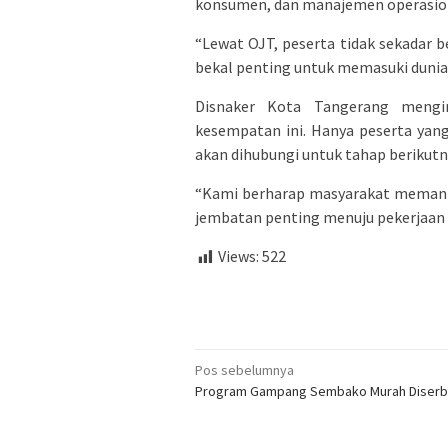
konsumen, dan manajemen operasion
“Lewat OJT, peserta tidak sekadar be
bekal penting untuk memasuki dunia 
Disnaker Kota Tangerang mengi
kesempatan ini. Hanya peserta yang
akan dihubungi untuk tahap berikutn
“Kami berharap masyarakat memanfa
jembatan penting menuju pekerjaan y
Views:
522
Navigasi
Pos sebelumnya
Program Gampang Sembako Murah Diserb
pos