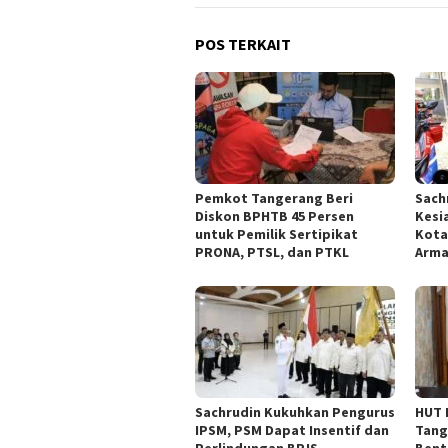
POS TERKAIT
Pemkot Tangerang Beri
Sach
Diskon BPHTB 45 Persen
Kesi
untuk Pemilik Sertipikat
Kota
PRONA, PTSL, dan PTKL
Arm
Sachrudin Kukuhkan Pengurus
HUT 
IPSM, PSM Dapat Insentif dan
Tang
Perlindungan BPJS
Bent