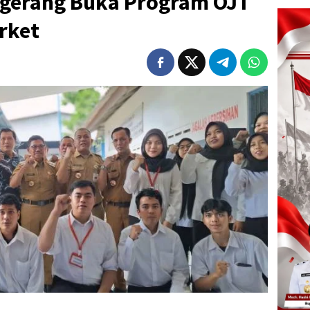
ngerang Buka Program OJT
rket