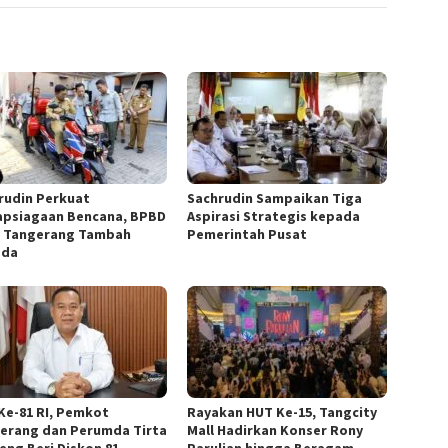
rudin Perkuat
Sachrudin Sampaikan Tiga
apsiagaan Bencana, BPBD
Aspirasi Strategis kepada
 Tangerang Tambah
Pemerintah Pusat
ada
Ke-81 RI, Pemkot
Rayakan HUT Ke-15, Tangcity
erang dan Perumda Tirta
Mall Hadirkan Konser Rony
eng Beri Diskon 81
Parulian hingga Beragam