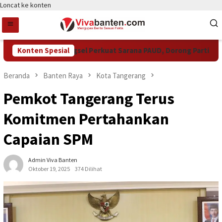
Loncat ke konten
Pemkot Tangsel Perkuat Sarana PAUD, Dorong Partisipasi S
Konten Spesial
Beranda
Banten Raya
Kota Tangerang
Pemkot Tangerang Terus
Komitmen Pertahankan
Capaian SPM
Admin Viva Banten
Oktober 19, 2025
374 Dilihat