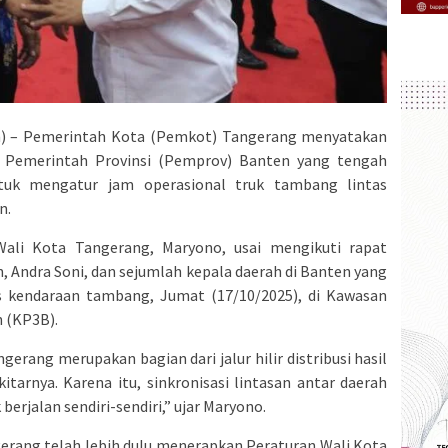
 – Pemerintah Kota (Pemkot) Tangerang menyatakan
 Pemerintah Provinsi (Pemprov) Banten yang tengah
tuk mengatur jam operasional truk tambang lintas
n.
ali Kota Tangerang, Maryono, usai mengikuti rapat
 Andra Soni, dan sejumlah kepala daerah di Banten yang
s kendaraan tambang, Jumat (17/10/2025), di Kawasan
 (KP3B).
rang merupakan bagian dari jalur hilir distribusi hasil
tarnya. Karena itu, sinkronisasi lintasan antar daerah
berjalan sendiri-sendiri,” ujar Maryono.
rang telah lebih dulu menerapkan Peraturan Wali Kota