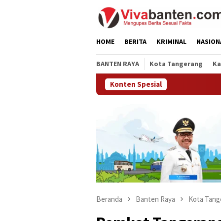
Loncat
ke
konten
HOME
BERITA
KRIMINAL
NASION
BANTEN RAYA
Kota Tangerang
Ka
Konten Spesial
Beranda
Banten Raya
Kota Tang