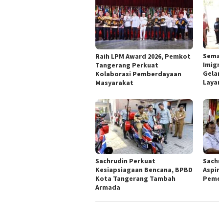
Sema
Raih LPM Award 2026, Pemkot
Imig
Tangerang Perkuat
Gela
Kolaborasi Pemberdayaan
Laya
Masyarakat
Sachrudin Perkuat
Sach
Kesiapsiagaan Bencana, BPBD
Aspi
Kota Tangerang Tambah
Peme
Armada