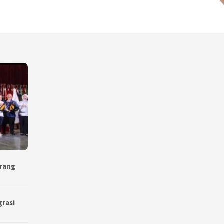
erang
grasi