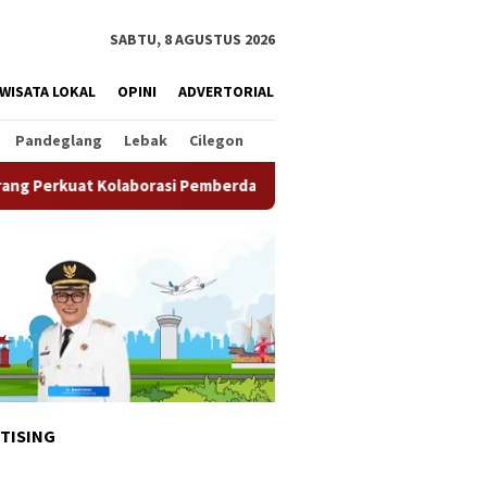
SABTU, 8 AGUSTUS 2026
WISATA LOKAL
OPINI
ADVERTORIAL
Pandeglang
Lebak
Cilegon
orasi Pemberdayaan Masyarakat
Semarak HUT ke-81 RI, Im
TISING