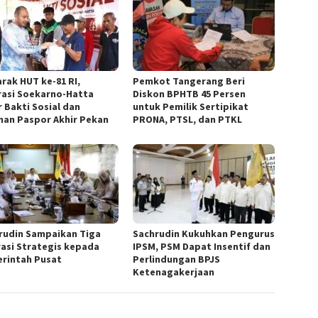
rak HUT ke-81 RI,
Pemkot Tangerang Beri
rasi Soekarno-Hatta
Diskon BPHTB 45 Persen
r Bakti Sosial dan
untuk Pemilik Sertipikat
nan Paspor Akhir Pekan
PRONA, PTSL, dan PTKL
rudin Sampaikan Tiga
Sachrudin Kukuhkan Pengurus
rasi Strategis kepada
IPSM, PSM Dapat Insentif dan
rintah Pusat
Perlindungan BPJS
Ketenagakerjaan