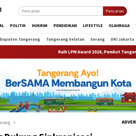
Pencarian
AL
POLITIK
HUKRIM
PENDIDIKAN
LIFESTYLE
OLAHRAGA
bupaten Tangerang
Tangerang Selatan
Serang
DKI Jakarta
Raih LPM Award 2026, Pemkot Tangerang Perkuat Kolab
ADVER
erang