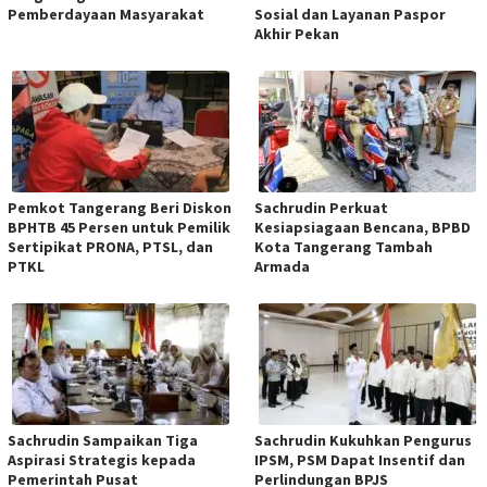
Pemberdayaan Masyarakat
Sosial dan Layanan Paspor
Akhir Pekan
Pemkot Tangerang Beri Diskon
Sachrudin Perkuat
BPHTB 45 Persen untuk Pemilik
Kesiapsiagaan Bencana, BPBD
Sertipikat PRONA, PTSL, dan
Kota Tangerang Tambah
PTKL
Armada
Sachrudin Sampaikan Tiga
Sachrudin Kukuhkan Pengurus
Aspirasi Strategis kepada
IPSM, PSM Dapat Insentif dan
Pemerintah Pusat
Perlindungan BPJS