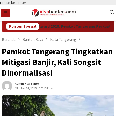
Loncat ke konten
Konten Spesial
Raih LPM Award 2026, Pemkot Tangerang Perkuat Kolabo
Beranda
Banten Raya
Kota Tangerang
Pemkot Tangerang Tingkatkan
Mitigasi Banjir, Kali Songsit
Dinormalisasi
Admin Viva Banten
Oktober 24, 2025
302 Dilihat