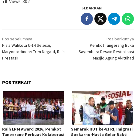
Views:
302
SEBARKAN
Navigasi
Pos sebelumnya
Pos berikutnya
pos
Piala Walikota U-14 Selesai,
Pemkot Tangerang Buka
Maryono: Hindari Tren Negatif, Raih
Sayembara Desain Revitalisasi
Prestasi!
Masjid Agung Al-Ittihad
POS TERKAIT
Raih LPM Award 2026, Pemkot
Semarak HUT ke-81 RI, Imigrasi
Tangerang Perkuat Kolaborasi
Soekarno-Hatta Gelar Bakti