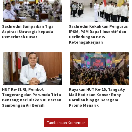
Sachrudin Sampaikan Tiga
Sachrudin Kukuhkan Pengurus
Aspirasi Strategis kepada
IPSM, PSM Dapat Insentif dan
Pemerintah Pusat
Perlindungan BPJS
Ketenagakerjaan
HUT Ke-81 RI, Pemkot
Rayakan HUT Ke-15, Tangcity
Tangerang dan Perumda Tirta
Mall Hadirkan Konser Rony
Benteng Beri Diskon 81 Persen
Parulian hingga Beragam
Sambungan Air Bersih
Promo Menarik
Tambahkan Komentar