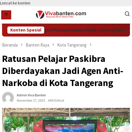
Loncat ke konten
Pemkot Tangsel Perkuat Sarana PAUD, Dorong Partisipasi S
Konten Spesial
Beranda
Banten Raya
Kota Tangerang
Ratusan Pelajar Paskibra
Diberdayakan Jadi Agen Anti-
Narkoba di Kota Tangerang
Admin Viva Banten
November 17, 2025
649 Dilihat