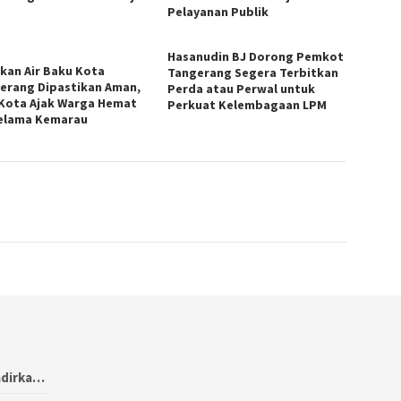
Pelayanan Publik
Hasanudin BJ Dorong Pemkot
kan Air Baku Kota
Tangerang Segera Terbitkan
erang Dipastikan Aman,
Perda atau Perwal untuk
 Kota Ajak Warga Hemat
Perkuat Kelembagaan LPM
Selama Kemarau
adirka…