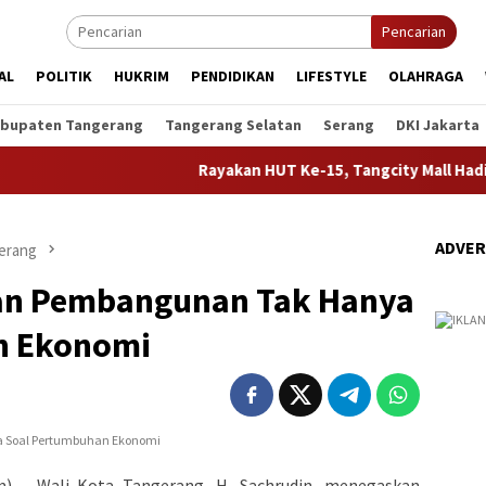
Pencarian
AL
POLITIK
HUKRIM
PENDIDIKAN
LIFESTYLE
OLAHRAGA
bupaten Tangerang
Tangerang Selatan
Serang
DKI Jakarta
Rayakan HUT Ke-15, Tangcity Mall Hadirkan Kon
ADVER
erang
kan Pembangunan Tak Hanya
n Ekonomi
 – Wali Kota Tangerang, H. Sachrudin, menegaskan