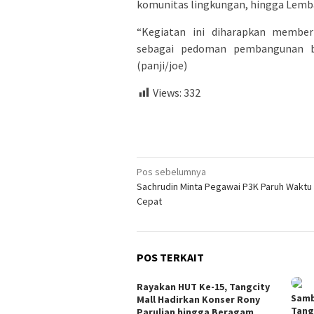
komunitas lingkungan, hingga Lem
“Kegiatan ini diharapkan membe
sebagai pedoman pembangunan ber
(panji/joe)
Views:
332
Navigasi
Pos sebelumnya
Sachrudin Minta Pegawai P3K Paruh Waktu
pos
Cepat
POS TERKAIT
Rayakan HUT Ke-15, Tangcity
Samb
Mall Hadirkan Konser Rony
Tang
Parulian hingga Beragam