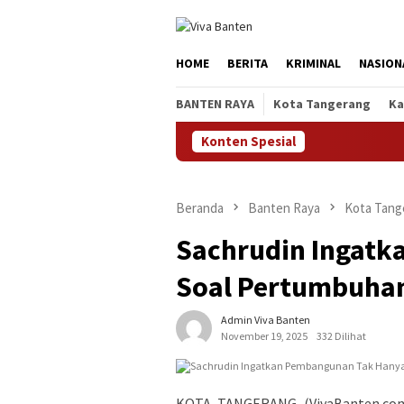
Loncat
ke
konten
HOME
BERITA
KRIMINAL
NASION
BANTEN RAYA
Kota Tangerang
Ka
Konten Spesial
Beranda
Banten Raya
Kota Tang
Sachrudin Ingat
Soal Pertumbuha
Admin Viva Banten
November 19, 2025
332 Dilihat
KOTA TANGERANG (VivaBanten.com)