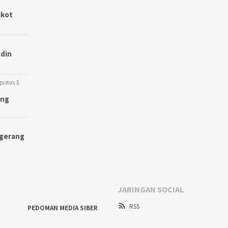
mkot
udin
gustus 3,
ang
ngerang
JARINGAN SOCIAL
RSS
PEDOMAN MEDIA SIBER