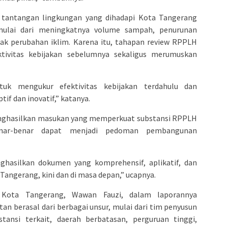
i tantangan lingkungan yang dihadapi Kota Tangerang
mulai dari meningkatnya volume sampah, penurunan
pak perubahan iklim. Karena itu, tahapan review RPPLH
ektivitas kebijakan sebelumnya sekaligus merumuskan
tuk mengukur efektivitas kebijakan terdahulu dan
if dan inovatif,” katanya.
 menghasilkan masukan yang memperkuat substansi RPPLH
nar-benar dapat menjadi pedoman pembangunan
ghasilkan dokumen yang komprehensif, aplikatif, dan
Tangerang, kini dan di masa depan,” ucapnya.
 Kota Tangerang, Wawan Fauzi, dalam laporannya
n berasal dari berbagai unsur, mulai dari tim penyusun
tansi terkait, daerah berbatasan, perguruan tinggi,