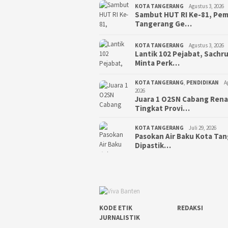
KOTA TANGERANG
Agustus 3, 2026
Sambut HUT RI Ke-81, Pe
Tangerang Ge…
KOTA TANGERANG
Agustus 3, 2026
Lantik 102 Pejabat, Sachr
Minta Perk…
KOTA TANGERANG
,
PENDIDIKAN
A
2026
Juara 1 O2SN Cabang Ren
Tingkat Provi…
KOTA TANGERANG
Juli 29, 2026
Pasokan Air Baku Kota Ta
Dipastik…
KODE ETIK
REDAKSI
JURNALISTIK