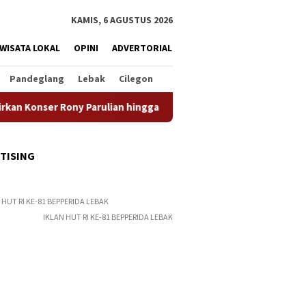
KAMIS, 6 AGUSTUS 2026
WISATA LOKAL
OPINI
ADVERTORIAL
Pandeglang
Lebak
Cilegon
ser Rony Parulian hingga Beragam Promo Menarik
Sambut
TISING
IKLAN HUT RI KE-81 BEPPERIDA LEBAK