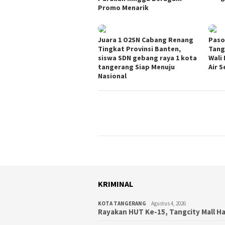
Promo Menarik
Juara 1 O2SN Cabang Renang
Paso
Tingkat Provinsi Banten,
Tang
siswa SDN gebang raya 1 kota
Wali
tangerang Siap Menuju
Air 
Nasional
KRIMINAL
KOTA TANGERANG
Agustus 4, 2026
Rayakan HUT Ke-15, Tangcity Mall H