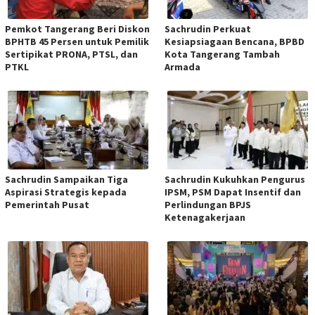
Pemkot Tangerang Beri Diskon
Sachrudin Perkuat
BPHTB 45 Persen untuk Pemilik
Kesiapsiagaan Bencana, BPBD
Sertipikat PRONA, PTSL, dan
Kota Tangerang Tambah
PTKL
Armada
Sachrudin Sampaikan Tiga
Sachrudin Kukuhkan Pengurus
Aspirasi Strategis kepada
IPSM, PSM Dapat Insentif dan
Pemerintah Pusat
Perlindungan BPJS
Ketenagakerjaan