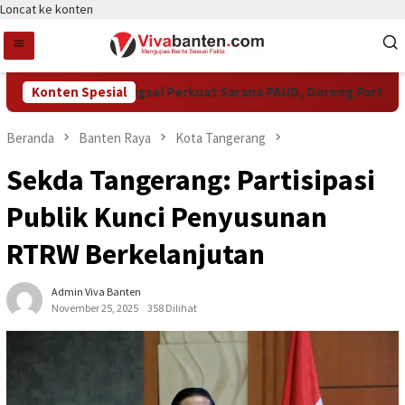
Loncat ke konten
Konten Spesial
Pemkot Tangsel Perkuat Sarana PAUD, Dorong Partisipasi 
Beranda
Banten Raya
Kota Tangerang
Sekda Tangerang: Partisipasi
Publik Kunci Penyusunan
RTRW Berkelanjutan
Admin Viva Banten
November 25, 2025
358 Dilihat