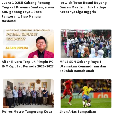
Juara 1 O2SN Cabang Renang
Ipswich Town Resmi Boyong
Tingkat Provinsi Banten, siswa
Daizen Maeda untuk Hadapi
SDN gebang raya 1 kota
Ketatnya Liga Inggris
tangerang Siap Menuju
Nasional
Alfan Rivera Terpilih Pimpin PC
MPLS SDN Gebang Raya 1
IMM Ciputat Periode 2026–2027
Utamakan Kemandirian dan
Sekolah Ramah Anak
Polres Metro Tangerang Kota
Jhon Arias Sampaikan