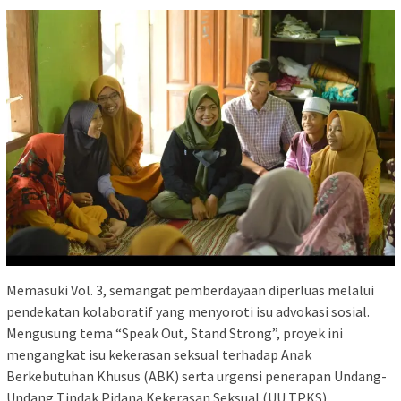
Memasuki Vol. 3, semangat pemberdayaan diperluas melalui
pendekatan kolaboratif yang menyoroti isu advokasi sosial.
Mengusung tema “Speak Out, Stand Strong”, proyek ini
mengangkat isu kekerasan seksual terhadap Anak
Berkebutuhan Khusus (ABK) serta urgensi penerapan Undang-
Undang Tindak Pidana Kekerasan Seksual (UU TPKS).