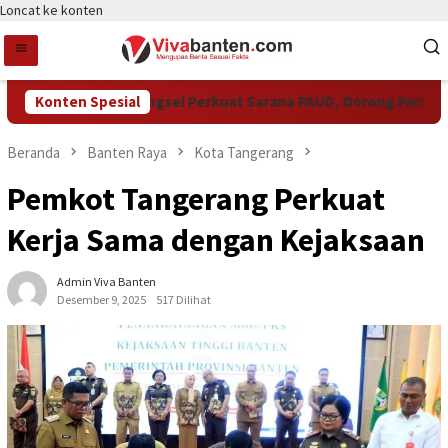
Loncat ke konten
Konten Spesial
Pemkot Tangsel Perkuat Sarana PAUD, Dorong Partisipasi 
Beranda
Banten Raya
Kota Tangerang
Pemkot Tangerang Perkuat
Kerja Sama dengan Kejaksaan
Admin Viva Banten
Desember 9, 2025
517 Dilihat