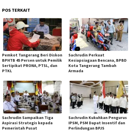
POS TERKAIT
Pemkot Tangerang Beri Diskon
Sachrudin Perkuat
BPHTB 45 Persen untuk Pemilik
Kesiapsiagaan Bencana, BPBD
Sertipikat PRONA, PTSL, dan
Kota Tangerang Tambah
PTKL
Armada
Sachrudin Sampaikan Tiga
Sachrudin Kukuhkan Pengurus
Aspirasi Strategis kepada
IPSM, PSM Dapat Insentif dan
Pemerintah Pusat
Perlindungan BPJS