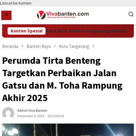
Loncat ke konten
Konten Spesial
Raih LPM Award 2026, Pemkot Tangerang Perkuat Kolabor
Beranda
Banten Raya
Kota Tangerang
Perumda Tirta Benteng
Targetkan Perbaikan Jalan
Gatsu dan M. Toha Rampung
Akhir 2025
Admin Viva Banten
Desember 9, 2025
522 Dilihat