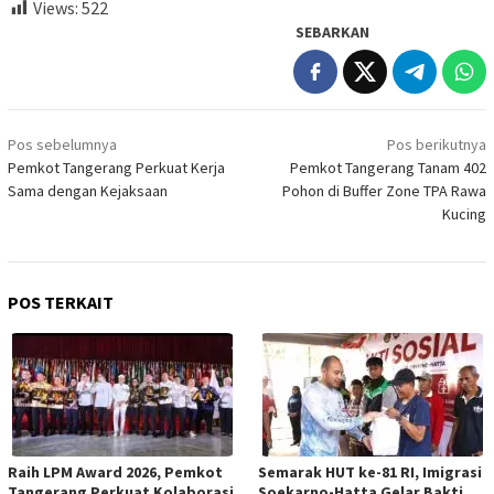
Views:
522
SEBARKAN
Navigasi
Pos sebelumnya
Pos berikutnya
pos
Pemkot Tangerang Perkuat Kerja
Pemkot Tangerang Tanam 402
Sama dengan Kejaksaan
Pohon di Buffer Zone TPA Rawa
Kucing
POS TERKAIT
Raih LPM Award 2026, Pemkot
Semarak HUT ke-81 RI, Imigrasi
Tangerang Perkuat Kolaborasi
Soekarno-Hatta Gelar Bakti