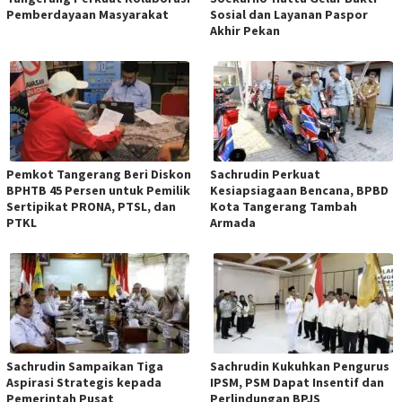
Pemberdayaan Masyarakat
Sosial dan Layanan Paspor
Akhir Pekan
Pemkot Tangerang Beri Diskon
Sachrudin Perkuat
BPHTB 45 Persen untuk Pemilik
Kesiapsiagaan Bencana, BPBD
Sertipikat PRONA, PTSL, dan
Kota Tangerang Tambah
PTKL
Armada
Sachrudin Sampaikan Tiga
Sachrudin Kukuhkan Pengurus
Aspirasi Strategis kepada
IPSM, PSM Dapat Insentif dan
Pemerintah Pusat
Perlindungan BPJS