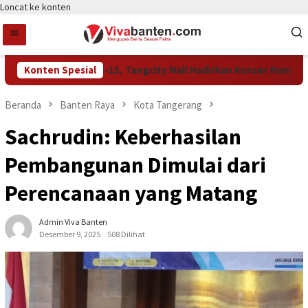
Loncat ke konten
Rayakan HUT Ke-15, Tangcity Mall Hadirkan Konser Rony Parulia
Konten Spesial
Beranda
Banten Raya
Kota Tangerang
Sachrudin: Keberhasilan
Pembangunan Dimulai dari
Perencanaan yang Matang
Admin Viva Banten
Desember 9, 2025
508 Dilihat