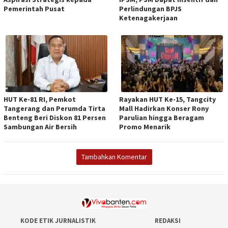
Pemerintah Pusat
Perlindungan BPJS
Ketenagakerjaan
HUT Ke-81 RI, Pemkot
Rayakan HUT Ke-15, Tangcity
Tangerang dan Perumda Tirta
Mall Hadirkan Konser Rony
Benteng Beri Diskon 81 Persen
Parulian hingga Beragam
Sambungan Air Bersih
Promo Menarik
Tambahkan Komentar
KODE ETIK JURNALISTIK
REDAKSI