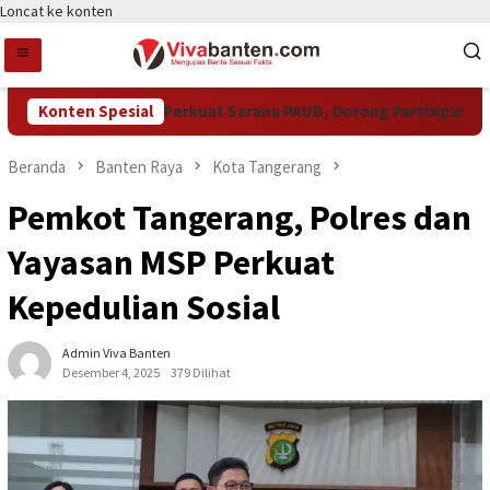
Loncat ke konten
Pemkot Tangsel Perkuat Sarana PAUD, Dorong Partisipasi Sekol
Konten Spesial
Beranda
Banten Raya
Kota Tangerang
Pemkot Tangerang, Polres dan
Yayasan MSP Perkuat
Kepedulian Sosial
Admin Viva Banten
Desember 4, 2025
379 Dilihat