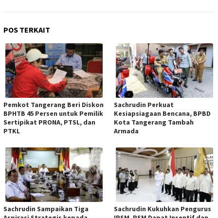
POS TERKAIT
Pemkot Tangerang Beri Diskon
Sachrudin Perkuat
BPHTB 45 Persen untuk Pemilik
Kesiapsiagaan Bencana, BPBD
Sertipikat PRONA, PTSL, dan
Kota Tangerang Tambah
PTKL
Armada
Sachrudin Sampaikan Tiga
Sachrudin Kukuhkan Pengurus
Aspirasi Strategis kepada
IPSM, PSM Dapat Insentif dan