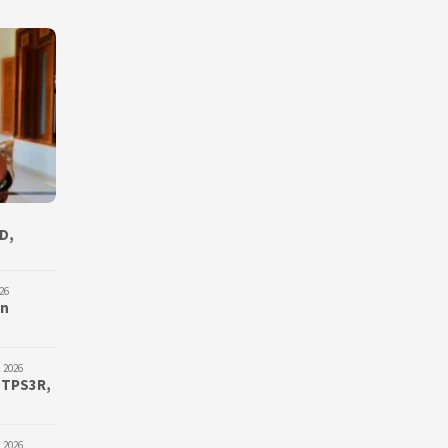
D,
26
an
 2026
 TPS3R,
 2026