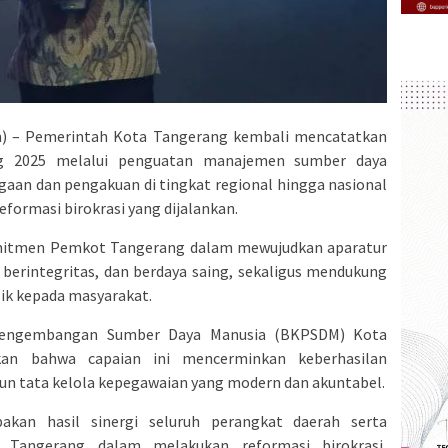
 – Pemerintah Kota Tangerang kembali mencatatkan
g 2025 melalui penguatan manajemen sumber daya
gaan dan pengakuan di tingkat regional hingga nasional
reformasi birokrasi yang dijalankan.
komitmen Pemkot Tangerang dalam mewujudkan aparatur
, berintegritas, dan berdaya saing, sekaligus mendukung
lik kepada masyarakat.
Pengembangan Sumber Daya Manusia (BKPSDM) Kota
an bahwa capaian ini mencerminkan keberhasilan
 tata kelola kepegawaian yang modern dan akuntabel.
akan hasil sinergi seluruh perangkat daerah serta
Tangerang dalam melakukan reformasi birokrasi,