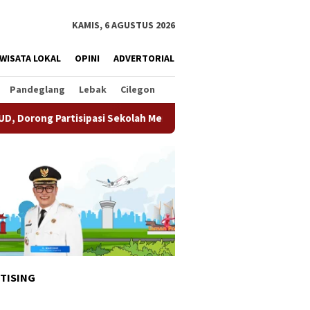
KAMIS, 6 AGUSTUS 2026
WISATA LOKAL
OPINI
ADVERTORIAL
Pandeglang
Lebak
Cilegon
asi Sekolah Meningkat
Pemkot Tangsel Matangkan Persi
TISING