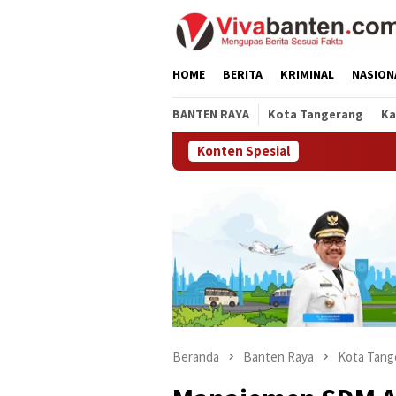
Loncat
ke
konten
HOME
BERITA
KRIMINAL
NASION
BANTEN RAYA
Kota Tangerang
Ka
Konten Spesial
Beranda
Banten Raya
Kota Tang