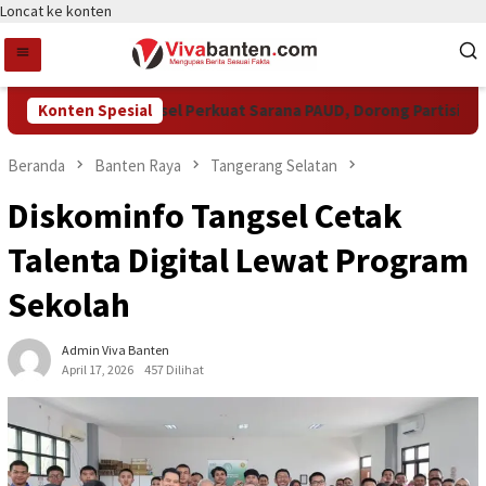
Loncat ke konten
Pemkot Tangsel Perkuat Sarana PAUD, Dorong Partisipasi Se
Konten Spesial
Beranda
Banten Raya
Tangerang Selatan
Diskominfo Tangsel Cetak
Talenta Digital Lewat Program
Sekolah
Admin Viva Banten
April 17, 2026
457 Dilihat