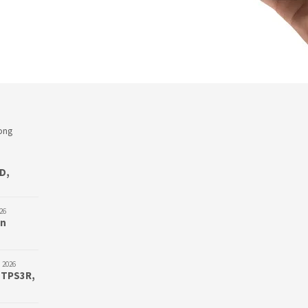
D,
26
an
 2026
 TPS3R,