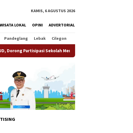
KAMIS, 6 AGUSTUS 2026
WISATA LOKAL
OPINI
ADVERTORIAL
Pandeglang
Lebak
Cilegon
pasi Sekolah Meningkat
Pemkot Tangsel Matangkan Persi
TISING