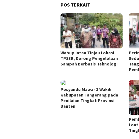
POS TERKAIT
Wabup Intan Tinjau Lokasi
Peri
TPS3R, Dorong Pengelolaan
Sedu
Sampah Berbasis Teknologi
Tang
Pemb
Posyandu Mawar 3 Wakili
Kabupaten Tangerang pada
Penilaian Tingkat Provinsi
Banten
Pemk
Lont
Ting