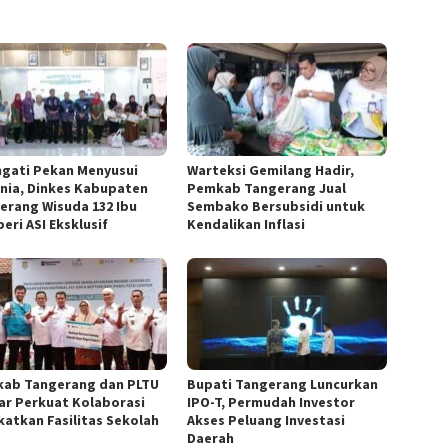
ngati Pekan Menyusui
Warteksi Gemilang Hadir,
nia, Dinkes Kabupaten
Pemkab Tangerang Jual
erang Wisuda 132 Ibu
Sembako Bersubsidi untuk
eri ASI Eksklusif
Kendalikan Inflasi
ab Tangerang dan PLTU
Bupati Tangerang Luncurkan
ar Perkuat Kolaborasi
IPO-T, Permudah Investor
katkan Fasilitas Sekolah
Akses Peluang Investasi
Daerah