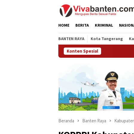
Loncat
ke
konten
HOME
BERITA
KRIMINAL
NASION
BANTEN RAYA
Kota Tangerang
Ka
Konten Spesial
Beranda
Banten Raya
Kabupaten