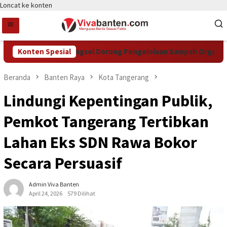
Loncat ke konten
Konten Spesial
DCKTR Tangsel Dorong Pengelolaan Sampah Organik Lewat
Beranda
Banten Raya
Kota Tangerang
Lindungi Kepentingan Publik,
Pemkot Tangerang Tertibkan
Lahan Eks SDN Rawa Bokor
Secara Persuasif
Admin Viva Banten
April 24, 2026
579 Dilihat