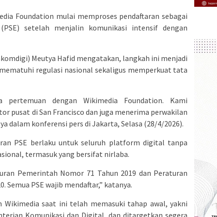
edia Foundation mulai memproses pendaftaran sebagai
(PSE) setelah menjalin komunikasi intensif dengan
nkomdigi) Meutya Hafid mengatakan, langkah ini menjadi
ematuhi regulasi nasional sekaligus memperkuat tata
da pertemuan dengan Wikimedia Foundation. Kami
or pusat di San Francisco dan juga menerima perwakilan
ya dalam konferensi pers di Jakarta, Selasa (28/4/2026).
ran PSE berlaku untuk seluruh platform digital tanpa
asional, termasuk yang bersifat nirlaba.
turan Pemerintah Nomor 71 Tahun 2019 dan Peraturan
. Semua PSE wajib mendaftar,” katanya.
n Wikimedia saat ini telah memasuki tahap awal, yakni
rian Komunikasi dan Digital, dan ditargetkan segera