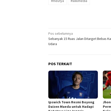
#meutya
#wikimedia
Navigasi
Pos sebelumnya
Sebanyak 15 Ruas Jalan Ditarget Bebas K
pos
Udara
POS TERKAIT
Ipswich Town Resmi Boyong
Jhon
Daizen Maeda untuk Hadapi
Perm
Ketatnya Liga Inggris
Kolo