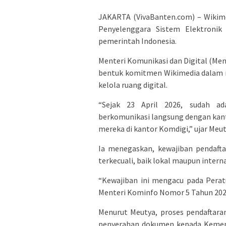
JAKARTA (VivaBanten.com) – Wikim
Penyelenggara Sistem Elektronik 
pemerintah Indonesia.
Menteri Komunikasi dan Digital (Me
bentuk komitmen Wikimedia dalam m
kelola ruang digital.
“Sejak 23 April 2026, sudah a
berkomunikasi langsung dengan kant
mereka di kantor Komdigi,” ujar Meut
Ia menegaskan, kewajiban pendafta
terkecuali, baik lokal maupun intern
“Kewajiban ini mengacu pada Pera
Menteri Kominfo Nomor 5 Tahun 2020
Menurut Meutya, proses pendaftara
penyerahan dokumen kepada Kemente