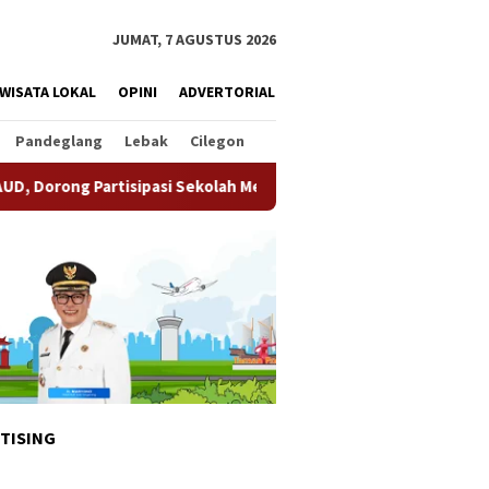
JUMAT, 7 AGUSTUS 2026
WISATA LOKAL
OPINI
ADVERTORIAL
Pandeglang
Lebak
Cilegon
pasi Sekolah Meningkat
Pemkot Tangsel Matangkan Pers
TISING