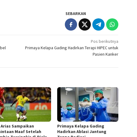
SEBARKAN
Pos berikutnya
abel
Primaya Kelapa Gading Hadirkan Terapi HIPEC untuk
Pasien Kanker
 Arias Sampaikan
Primaya Kelapa Gading
intaan Maaf Setelah
Hadirkan Ablasi Jantung
mbia Tersingkir di Piala
Tanpa Radiasi