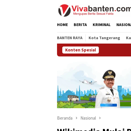
Loncat
ke
konten
HOME
BERITA
KRIMINAL
NASION
BANTEN RAYA
Kota Tangerang
Ka
Konten Spesial
Beranda
Nasional