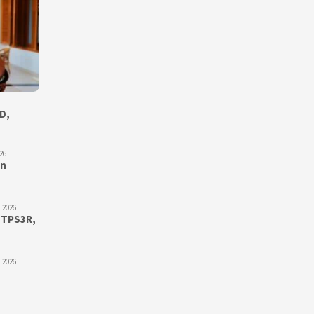
D,
26
an
 2026
 TPS3R,
 2026