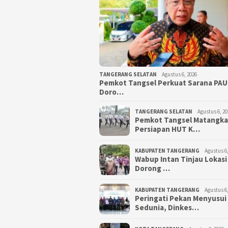
TANGERANG SELATAN
Agustus 6, 2026
Pemkot Tangsel Perkuat Sarana PAU
Doro…
TANGERANG SELATAN
Agustus 6, 20
Pemkot Tangsel Matangk
Persiapan HUT K…
KABUPATEN TANGERANG
Agustus 6,
Wabup Intan Tinjau Lokasi
Dorong …
KABUPATEN TANGERANG
Agustus 6,
Peringati Pekan Menyusui
Sedunia, Dinkes…