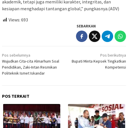
akademik, tetapi juga memiliki karakter, integritas, dan
kesiapan menghadapi tantangan global,” pungkasnya.(ADV)
Views:
693
SEBARKAN
Navigasi
Pos sebelumnya
Pos berikutnya
pos
Wujudkan Cita-cita Almarhum Soal
Bupati Minta Kepsek Tingkatkan
Pendidikan, Zaki-Intan Resmikan
Kompetensi
Politeknik Ismet Iskandar
POS TERKAIT