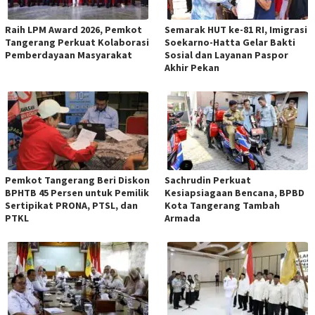
Raih LPM Award 2026, Pemkot
Semarak HUT ke-81 RI, Imigrasi
Tangerang Perkuat Kolaborasi
Soekarno-Hatta Gelar Bakti
Pemberdayaan Masyarakat
Sosial dan Layanan Paspor
Akhir Pekan
Pemkot Tangerang Beri Diskon
Sachrudin Perkuat
BPHTB 45 Persen untuk Pemilik
Kesiapsiagaan Bencana, BPBD
Sertipikat PRONA, PTSL, dan
Kota Tangerang Tambah
PTKL
Armada