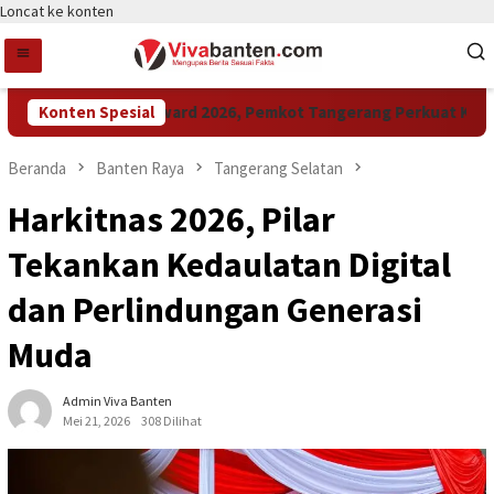
Loncat ke konten
Raih LPM Award 2026, Pemkot Tangerang Perkuat Kolabora
Konten Spesial
Beranda
Banten Raya
Tangerang Selatan
Harkitnas 2026, Pilar
Tekankan Kedaulatan Digital
dan Perlindungan Generasi
Muda
Admin Viva Banten
Mei 21, 2026
308 Dilihat