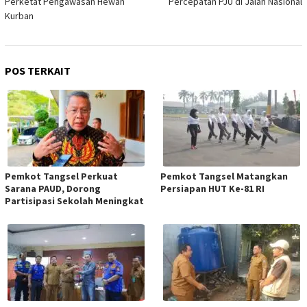
Perketat Pengawasan Hewan
Percepatan PJU di Jalan Nasional
Kurban
POS TERKAIT
Pemkot Tangsel Perkuat
Pemkot Tangsel Matangkan
Sarana PAUD, Dorong
Persiapan HUT Ke-81 RI
Partisipasi Sekolah Meningkat