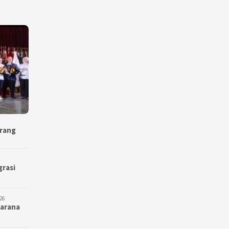
erang
grasi
26
Sarana