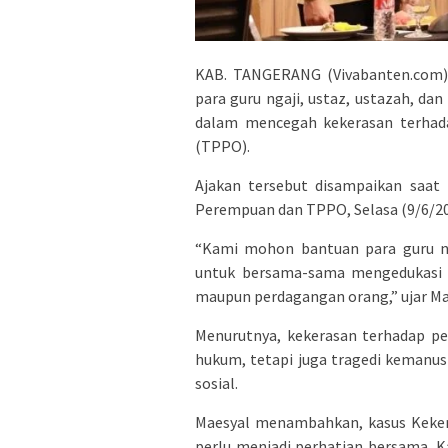
KAB. TANGERANG (Vivabanten.com) 
para guru ngaji, ustaz, ustazah, d
dalam mencegah kekerasan terhad
(TPPO).
Ajakan tersebut disampaikan saat
Perempuan dan TPPO, Selasa (9/6/20
“Kami mohon bantuan para guru ng
untuk bersama-sama mengedukasi 
maupun perdagangan orang,” ujar Ma
Menurutnya, kekerasan terhadap p
hukum, tetapi juga tragedi kemanu
sosial.
Maesyal menambahkan, kasus Keker
perlu menjadi perhatian bersama. 