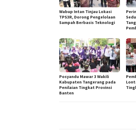
Wabup Intan Tinjau Lokasi
Peri
TPS3R, Dorong Pengelolaan
Sedu
Sampah Berbasis Teknologi
Tang
Pemb
Posyandu Mawar 3 Wakili
Pemk
Kabupaten Tangerang pada
Lont
Penilaian Tingkat Provinsi
Ting
Banten