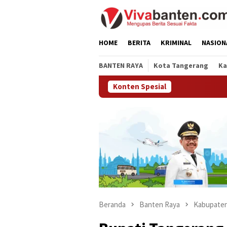
Loncat
ke
konten
HOME
BERITA
KRIMINAL
NASION
BANTEN RAYA
Kota Tangerang
Ka
Konten Spesial
Beranda
Banten Raya
Kabupaten