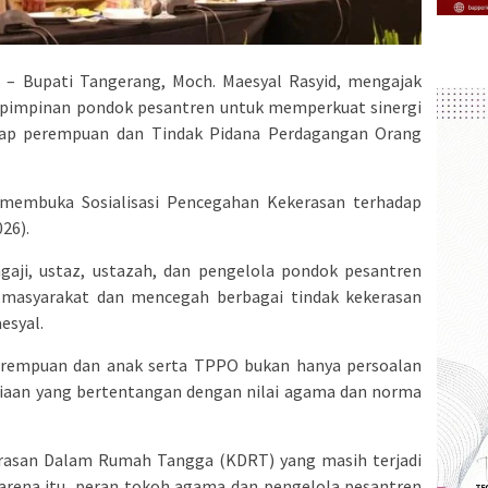
– Bupati Tangerang, Moch. Maesyal Rasyid, mengajak
an pimpinan pondok pesantren untuk memperkuat sinergi
ap perempuan dan Tindak Pidana Perdagangan Orang
 membuka Sosialisasi Pencegahan Kekerasan terhadap
26).
aji, ustaz, ustazah, dan pengelola pondok pesantren
masyarakat dan mencegah berbagai tindak kekerasan
esyal.
erempuan dan anak serta TPPO bukan hanya persoalan
siaan yang bertentangan dengan nilai agama dan norma
asan Dalam Rumah Tangga (KDRT) yang masih terjadi
Karena itu, peran tokoh agama dan pengelola pesantren