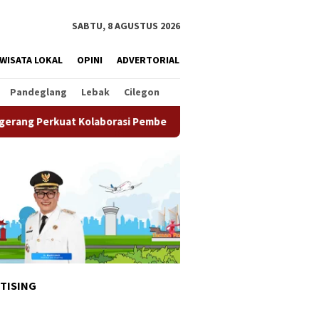
SABTU, 8 AGUSTUS 2026
WISATA LOKAL
OPINI
ADVERTORIAL
Pandeglang
Lebak
Cilegon
laborasi Pemberdayaan Masyarakat
Semarak HUT ke-81 RI,
TISING