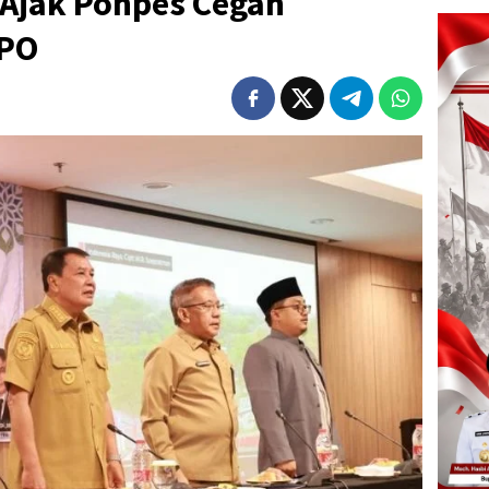
 Ajak Ponpes Cegah
PPO