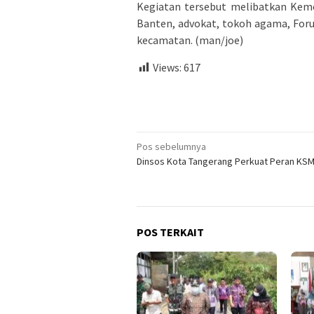
Kegiatan tersebut melibatkan Kem
Banten, advokat, tokoh agama, For
kecamatan. (man/joe)
Views:
617
Navigasi
Pos sebelumnya
Dinsos Kota Tangerang Perkuat Peran KS
pos
POS TERKAIT