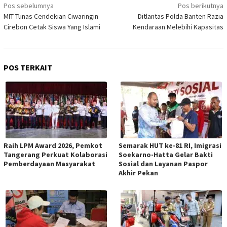
Navigasi
Pos sebelumnya
Pos berikutnya
pos
MIT Tunas Cendekian Ciwaringin
Ditlantas Polda Banten Razia
Cirebon Cetak Siswa Yang Islami
Kendaraan Melebihi Kapasitas
POS TERKAIT
Raih LPM Award 2026, Pemkot
Semarak HUT ke-81 RI, Imigrasi
Tangerang Perkuat Kolaborasi
Soekarno-Hatta Gelar Bakti
Pemberdayaan Masyarakat
Sosial dan Layanan Paspor
Akhir Pekan