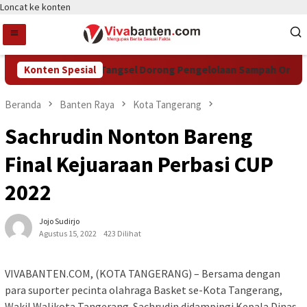
Loncat ke konten
Konten Spesial
DCKTR Tangsel Dorong Pengelolaan Sampah Organik L
Beranda
Banten Raya
Kota Tangerang
Sachrudin Nonton Bareng
Final Kejuaraan Perbasi CUP
2022
Jojo Sudirjo
Agustus 15, 2022
423 Dilihat
VIVABANTEN.COM, (KOTA TANGERANG) – Bersama dengan
para suporter pecinta olahraga Basket se-Kota Tangerang,
Wakil Walikota Tangerang. Sachrudin didampingi Kepala Dinas