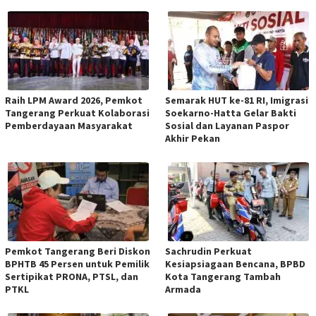
Raih LPM Award 2026, Pemkot
Semarak HUT ke-81 RI, Imigrasi
Tangerang Perkuat Kolaborasi
Soekarno-Hatta Gelar Bakti
Pemberdayaan Masyarakat
Sosial dan Layanan Paspor
Akhir Pekan
Pemkot Tangerang Beri Diskon
Sachrudin Perkuat
BPHTB 45 Persen untuk Pemilik
Kesiapsiagaan Bencana, BPBD
Sertipikat PRONA, PTSL, dan
Kota Tangerang Tambah
PTKL
Armada