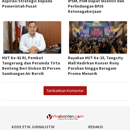
Aspirasi Strategis kepada
IPSM, PSM Dapat Insentif dan
Pemerintah Pusat
Perlindungan BPJS
Ketenagakerjaan
HUT Ke-81 RI, Pemkot
Rayakan HUT Ke-15, Tangcity
Tangerang dan Perumda Tirta
Mall Hadirkan Konser Rony
Benteng Beri Diskon 81 Persen
Parulian hingga Beragam
Sambungan Air Bersih
Promo Menarik
Tambahkan Komentar
KODE ETIK JURNALISTIK
REDAKSI