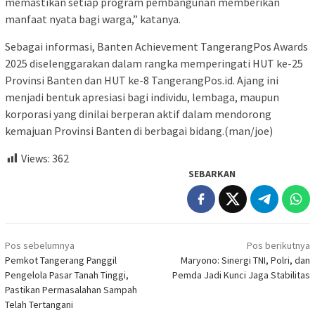
memastikan setiap program pembangunan memberikan
manfaat nyata bagi warga,” katanya.
Sebagai informasi, Banten Achievement TangerangPos Awards
2025 diselenggarakan dalam rangka memperingati HUT ke-25
Provinsi Banten dan HUT ke-8 TangerangPos.id. Ajang ini
menjadi bentuk apresiasi bagi individu, lembaga, maupun
korporasi yang dinilai berperan aktif dalam mendorong
kemajuan Provinsi Banten di berbagai bidang.(man/joe)
Views:
362
SEBARKAN
Navigasi
Pos sebelumnya
Pos berikutnya
pos
Pemkot Tangerang Panggil
Maryono: Sinergi TNI, Polri, dan
Pengelola Pasar Tanah Tinggi,
Pemda Jadi Kunci Jaga Stabilitas
Pastikan Permasalahan Sampah
Telah Tertangani