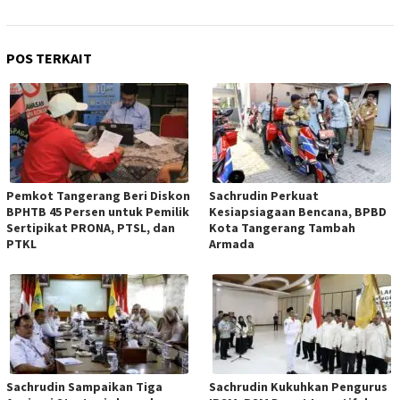
POS TERKAIT
Pemkot Tangerang Beri Diskon
Sachrudin Perkuat
BPHTB 45 Persen untuk Pemilik
Kesiapsiagaan Bencana, BPBD
Sertipikat PRONA, PTSL, dan
Kota Tangerang Tambah
PTKL
Armada
Sachrudin Sampaikan Tiga
Sachrudin Kukuhkan Pengurus