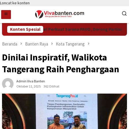
Loncat ke konten
Pemkot Tangsel Perkuat Sarana PAUD, Dorong Partisipasi Se
Konten Spesial
Beranda
Banten Raya
Kota Tangerang
Dinilai Inspiratif, Walikota
Tangerang Raih Penghargaan
Admin Viva Banten
Oktober 11, 2025
362 Dilihat