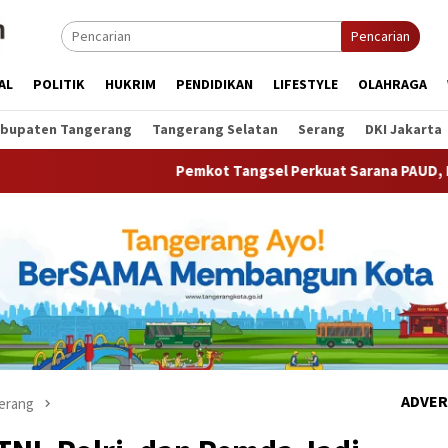
Pencarian
AL
POLITIK
HUKRIM
PENDIDIKAN
LIFESTYLE
OLAHRAGA
bupaten Tangerang
Tangerang Selatan
Serang
DKI Jakarta
Pemkot Tangsel Perkuat Sarana PAUD, Dorong Partisipasi 
ADVER
erang