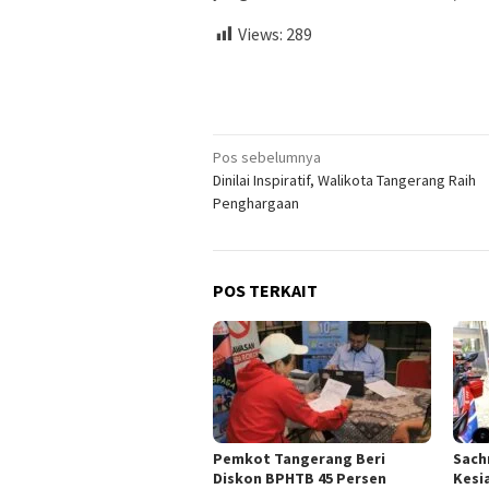
Views:
289
Navigasi
Pos sebelumnya
Dinilai Inspiratif, Walikota Tangerang Raih
pos
Penghargaan
POS TERKAIT
Pemkot Tangerang Beri
Sach
Diskon BPHTB 45 Persen
Kesi