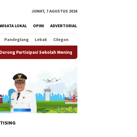
JUMAT, 7 AGUSTUS 2026
WISATA LOKAL
OPINI
ADVERTORIAL
Pandeglang
Lebak
Cilegon
Sekolah Meningkat
Pemkot Tangsel Matangkan Persiapan 
TISING