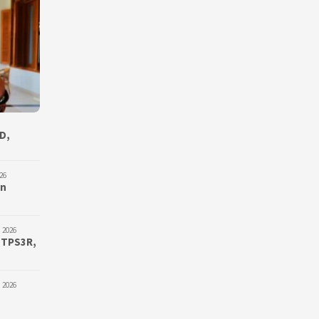
D,
26
an
 2026
 TPS3R,
 2026