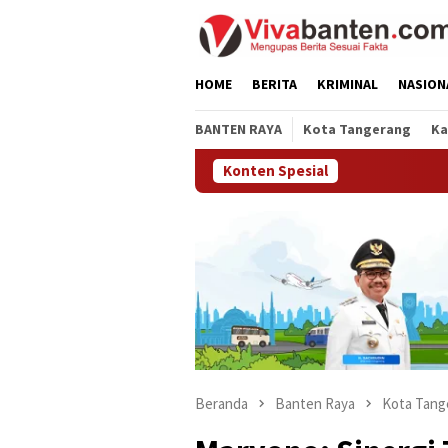
Loncat
ke
konten
HOME
BERITA
KRIMINAL
NASION
BANTEN RAYA
Kota Tangerang
Ka
Konten Spesial
Beranda
Banten Raya
Kota Tang