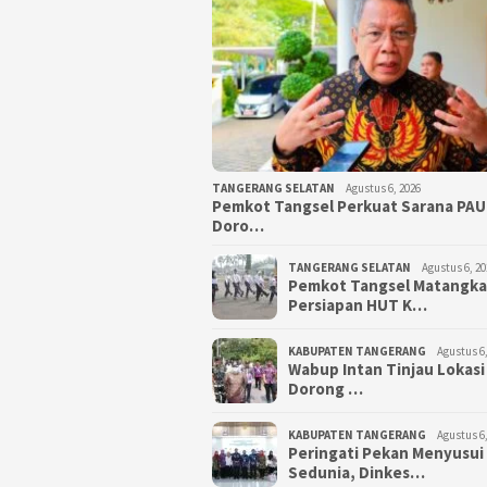
TANGERANG SELATAN
Agustus 6, 2026
Pemkot Tangsel Perkuat Sarana PAU
Doro…
TANGERANG SELATAN
Agustus 6, 20
Pemkot Tangsel Matangk
Persiapan HUT K…
KABUPATEN TANGERANG
Agustus 6,
Wabup Intan Tinjau Lokasi
Dorong …
KABUPATEN TANGERANG
Agustus 6,
Peringati Pekan Menyusui
Sedunia, Dinkes…