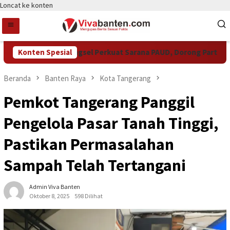
Loncat ke konten
Konten Spesial
Pemkot Tangsel Perkuat Sarana PAUD, Dorong Partisipasi 
Beranda
Banten Raya
Kota Tangerang
Pemkot Tangerang Panggil
Pengelola Pasar Tanah Tinggi,
Pastikan Permasalahan
Sampah Telah Tertangani
Admin Viva Banten
Oktober 8, 2025
598 Dilihat