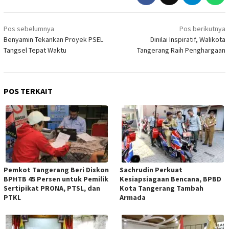
Navigasi
Pos sebelumnya
Pos berikutnya
pos
Benyamin Tekankan Proyek PSEL
Dinilai Inspiratif, Walikota
Tangsel Tepat Waktu
Tangerang Raih Penghargaan
POS TERKAIT
Pemkot Tangerang Beri Diskon
Sachrudin Perkuat
BPHTB 45 Persen untuk Pemilik
Kesiapsiagaan Bencana, BPBD
Sertipikat PRONA, PTSL, dan
Kota Tangerang Tambah
PTKL
Armada