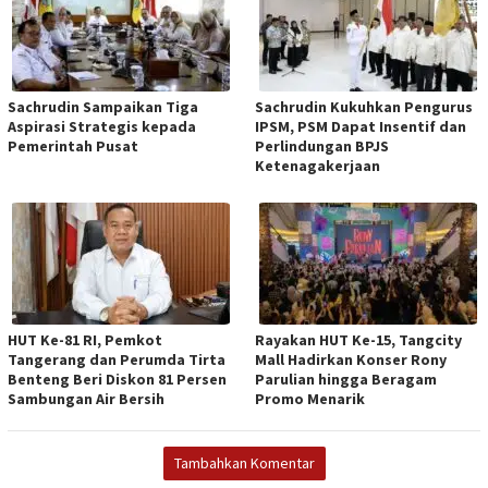
Sachrudin Sampaikan Tiga
Sachrudin Kukuhkan Pengurus
Aspirasi Strategis kepada
IPSM, PSM Dapat Insentif dan
Pemerintah Pusat
Perlindungan BPJS
Ketenagakerjaan
HUT Ke-81 RI, Pemkot
Rayakan HUT Ke-15, Tangcity
Tangerang dan Perumda Tirta
Mall Hadirkan Konser Rony
Benteng Beri Diskon 81 Persen
Parulian hingga Beragam
Sambungan Air Bersih
Promo Menarik
Tambahkan Komentar