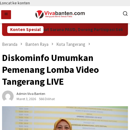
Loncat ke konten
ot Tangsel Perkuat Sarana PAUD, Dorong Partisipasi Sekolah Me
Konten Spesial
Beranda
Banten Raya
Kota Tangerang
Diskominfo Umumkan
Pemenang Lomba Video
Tangerang LIVE
Admin Viva Banten
Maret 3, 2026
566 Dilihat