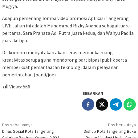
Mugiya.
Adapun pemenang lomba video promosi Aplikasi Tangerang
LIVE tahun ini adalah Muhammad Rizky Ananda sebagai juara
pertama, Sara Pranata Adi Putra juara kedua, dan Wahyu Padila
juara ketiga.
Diskominfo menyatakan akan terus membuka ruang
kreativitas serupa guna mendorong partisipasi publik serta
memperkuat pemanfaatan teknologi dalam pelayanan
pemerintahan.(panji/joe)
Views:
566
SEBARKAN
Navigasi
Pos sebelumnya
Pos berikutnya
pos
Dinas Sosial Kota Tangerang
Dishub Kota Tangerang Buka
Salurkan Bantuan Kepada 2.924
Posko Validasi Mudik Gratis