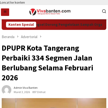
Loncat ke konten
Konten Spesial
DCKTR Tangsel Dorong Pengelolaan Sampah Organik Lewa
Beranda
Advertorial
DPUPR Kota Tangerang
Perbaiki 334 Segmen Jalan
Berlubang Selama Februari
2026
Admin Viva Banten
Maret 3, 2026
897 Dilihat