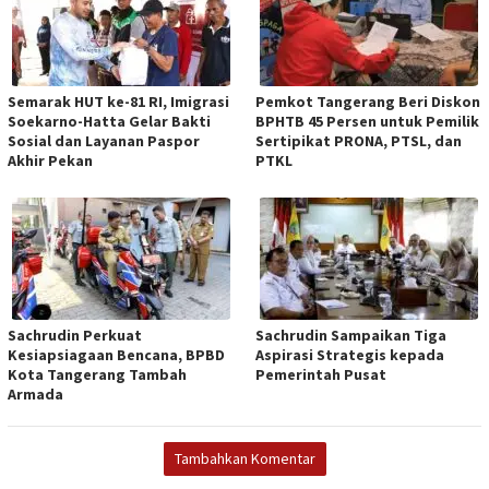
Semarak HUT ke-81 RI, Imigrasi
Pemkot Tangerang Beri Diskon
Soekarno-Hatta Gelar Bakti
BPHTB 45 Persen untuk Pemilik
Sosial dan Layanan Paspor
Sertipikat PRONA, PTSL, dan
Akhir Pekan
PTKL
Sachrudin Perkuat
Sachrudin Sampaikan Tiga
Kesiapsiagaan Bencana, BPBD
Aspirasi Strategis kepada
Kota Tangerang Tambah
Pemerintah Pusat
Armada
Tambahkan Komentar