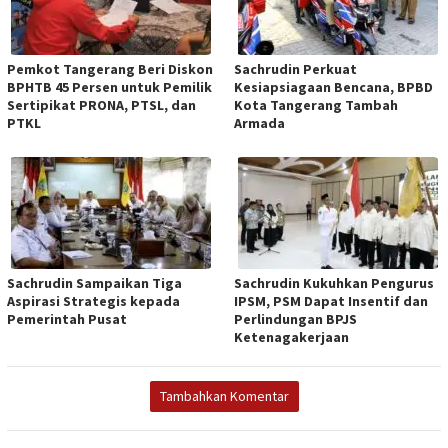
Pemkot Tangerang Beri Diskon
Sachrudin Perkuat
BPHTB 45 Persen untuk Pemilik
Kesiapsiagaan Bencana, BPBD
Sertipikat PRONA, PTSL, dan
Kota Tangerang Tambah
PTKL
Armada
Sachrudin Sampaikan Tiga
Sachrudin Kukuhkan Pengurus
Aspirasi Strategis kepada
IPSM, PSM Dapat Insentif dan
Pemerintah Pusat
Perlindungan BPJS
Ketenagakerjaan
Tambahkan Komentar