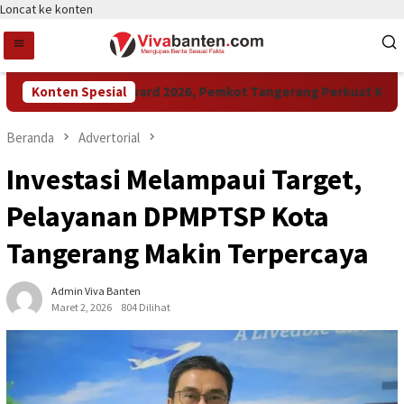
Loncat ke konten
Raih LPM Award 2026, Pemkot Tangerang Perkuat Kolaboras
Konten Spesial
Beranda
Advertorial
Investasi Melampaui Target,
Pelayanan DPMPTSP Kota
Tangerang Makin Terpercaya
Admin Viva Banten
Maret 2, 2026
804 Dilihat