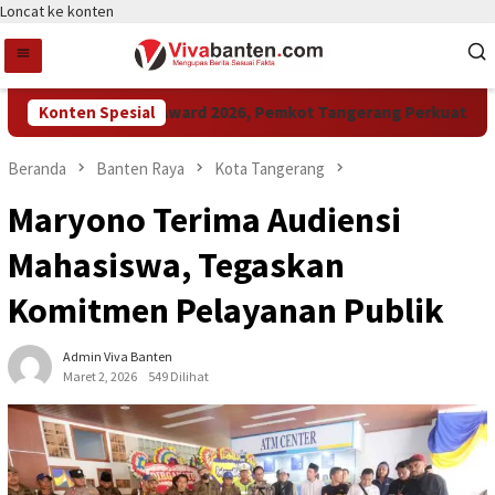
Loncat ke konten
Konten Spesial
Raih LPM Award 2026, Pemkot Tangerang Perkuat Kolabor
Beranda
Banten Raya
Kota Tangerang
Maryono Terima Audiensi
Mahasiswa, Tegaskan
Komitmen Pelayanan Publik
Admin Viva Banten
Maret 2, 2026
549 Dilihat