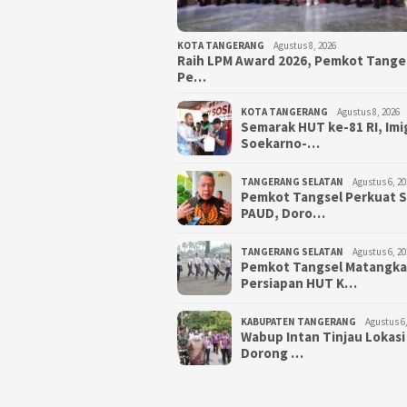
KOTA TANGERANG
Agustus 8, 2026
Raih LPM Award 2026, Pemkot Tang
Pe…
KOTA TANGERANG
Agustus 8, 2026
Semarak HUT ke-81 RI, Imi
Soekarno-…
TANGERANG SELATAN
Agustus 6, 20
Pemkot Tangsel Perkuat 
PAUD, Doro…
TANGERANG SELATAN
Agustus 6, 20
Pemkot Tangsel Matangk
Persiapan HUT K…
KABUPATEN TANGERANG
Agustus 6,
Wabup Intan Tinjau Lokasi
Dorong …