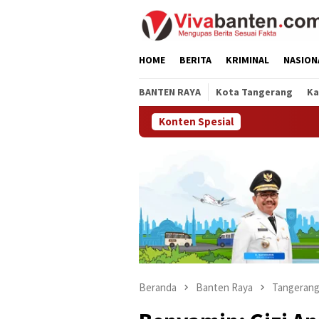
Loncat
ke
konten
HOME
BERITA
KRIMINAL
NASION
BANTEN RAYA
Kota Tangerang
Ka
Konten Spesial
Beranda
Banten Raya
Tangerang