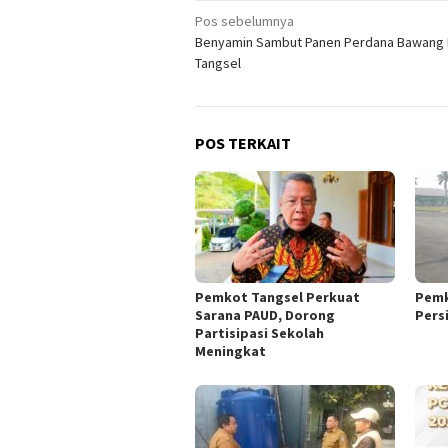
Navigasi
Pos sebelumnya
Benyamin Sambut Panen Perdana Bawang 
pos
Tangsel
POS TERKAIT
Pemkot Tangsel Perkuat
Pemk
Sarana PAUD, Dorong
Pers
Partisipasi Sekolah
Meningkat