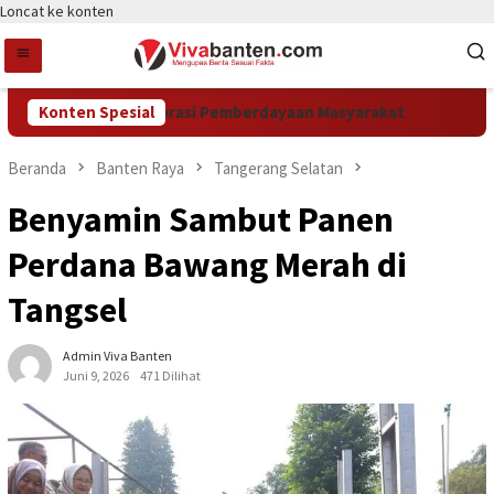
Loncat ke konten
g Perkuat Kolaborasi Pemberdayaan Masyarakat
Konten Spesial
Semarak
Beranda
Banten Raya
Tangerang Selatan
Benyamin Sambut Panen
Perdana Bawang Merah di
Tangsel
Admin Viva Banten
Juni 9, 2026
471 Dilihat